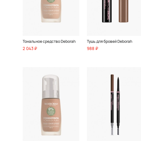
Тональное средство Deborah
Тушь для бровей Deborah
2 043 ₽
988 ₽