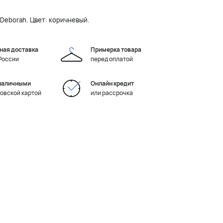
 Deborah. Цвет: коричневый.
ная доставка
Примерка товара
 России
перед оплатой
наличными
Онлайн кредит
ковской картой
или рассрочка