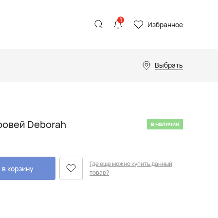
1
Избранное
Выбрать
ровей Deborah
в наличии
Где еще можно купить данный
 в корзину
товар?