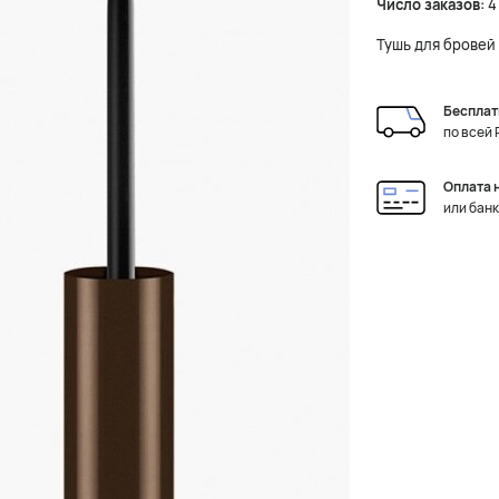
Число заказов:
4
Тушь для бровей
Бесплат
по всей
Оплата 
или бан