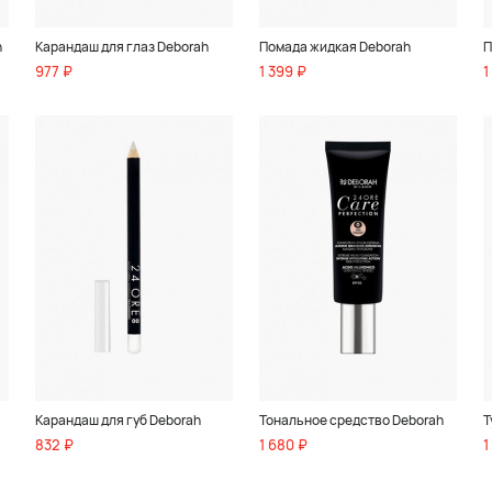
h
Карандаш для глаз Deborah
Помада жидкая Deborah
П
977 ₽
1 399 ₽
1
Карандаш для губ Deborah
Тональное средство Deborah
Т
832 ₽
1 680 ₽
1