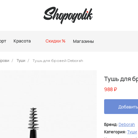
орт
Красота
Скидки %
Магазины
Брови
Туши
Тушь для бровей Deborah
Тушь для б
988
₽
Добавить
Бренд:
Deborah
Категория:
Туши