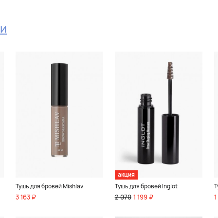
и
акция
Тушь для бровей Mishlav
Тушь для бровей Inglot
Т
3 163 ₽
2 070
1 199 ₽
1