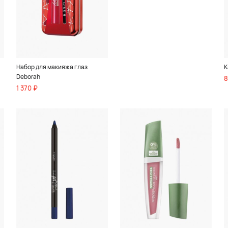
Набор для макияжа глаз
К
Deborah
8
1 370 ₽