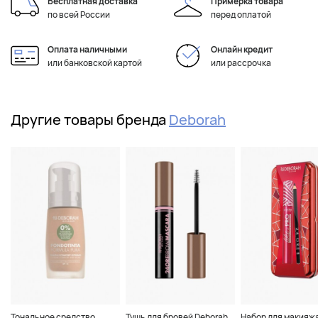
Бесплатная доставка
Примерка товара
по всей России
перед оплатой
Оплата наличными
Онлайн кредит
или банковской картой
или рассрочка
Другие товары бренда
Deborah
Тональное средство
Тушь для бровей Deborah
Набор для макияжа