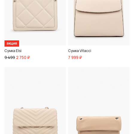
акция
Сумка Elsi
Сумка Vitacci
9 499
2 750 ₽
7 999 ₽