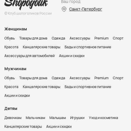
Ваш город
Санкт-Петербург
© Клуб шопоголиков России
Женщинам
Обувь
Товары для дома
Одежда
Аксессуары
Premium
Спорт
Красота
Канцелярские товары
Бады и спортивное питание
Аксессуары для автомобилей
Акции и скидки
Мужчинам
Обувь
Товары для дома
Одежда
Аксессуары
Premium
Спорт
Красота
Канцелярские товары
Бады и спортивное питание
Акции и скидки
Детям
Девочкам
Мальчикам
Малышам
Игрушки
Уход и косметика
Канцелярские товары
Акции и скидки