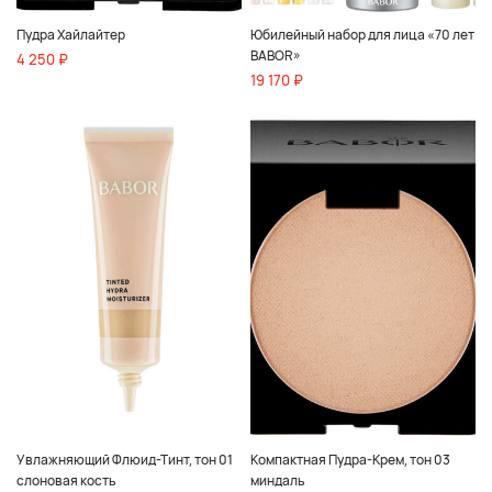
Пудра Хайлайтер
Юбилейный набор для лица «70 лет
BABOR»
4 250 ₽
19 170 ₽
Увлажняющий Флюид-Тинт, тон 01
Компактная Пудра-Крем, тон 03
слоновая кость
миндаль