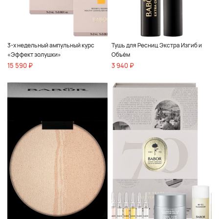
3-х недельный ампульный курс
Тушь для Ресниц Экстра Изгиб и
«Эффект золушки»
Объём
15 590 ₽
3 940 ₽