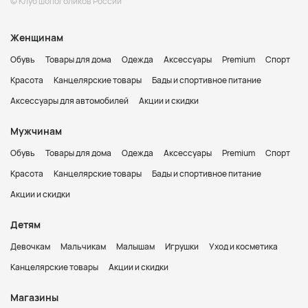
© Клуб шопоголиков России
Женщинам
Обувь
Товары для дома
Одежда
Аксессуары
Premium
Спорт
Красота
Канцелярские товары
Бады и спортивное питание
Аксессуары для автомобилей
Акции и скидки
Мужчинам
Обувь
Товары для дома
Одежда
Аксессуары
Premium
Спорт
Красота
Канцелярские товары
Бады и спортивное питание
Акции и скидки
Детям
Девочкам
Мальчикам
Малышам
Игрушки
Уход и косметика
Канцелярские товары
Акции и скидки
Магазины