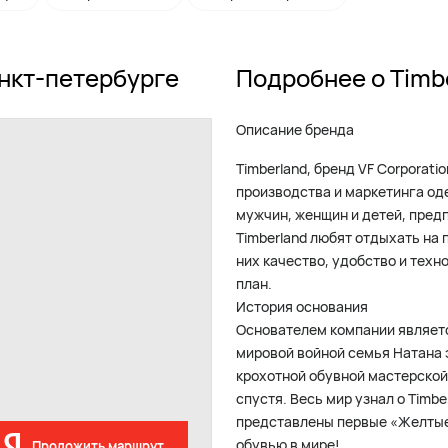
анкт-петербурге
Подробнее о Timb
Описание бренда
Timberland, бренд VF Corporat
производства и маркетинга од
мужчин, женщин и детей, пред
Timberland любят отдыхать на
них качество, удобство и тех
план.
История основания
Основателем компании являет
мировой войной семья Натана 
крохотной обувной мастерской.
спустя. Весь мир узнал о Timbe
представлены первые «Желтые
обувью в мире!
Проложить маршрут