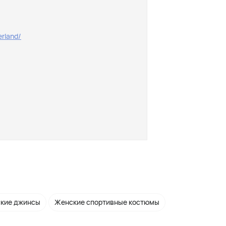
rland/
кие джинсы
Женские спортивные костюмы