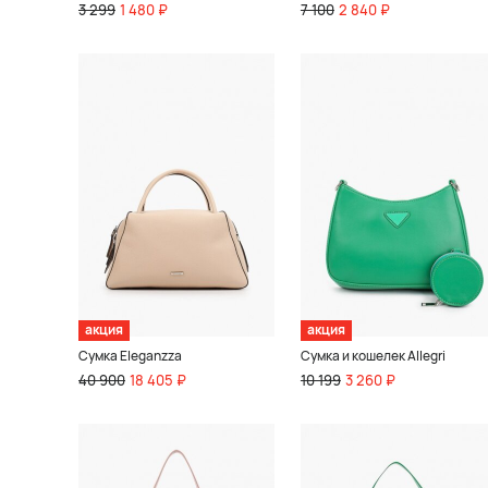
3 299
1 480 ₽
7 100
2 840 ₽
акция
акция
Сумка Eleganzza
Сумка и кошелек Allegri
40 900
18 405 ₽
10 199
3 260 ₽