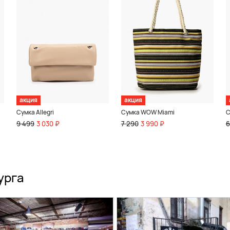
акция
акция
Сумка Allegri
Сумка WOW Miami
С
9 499
3 030 ₽
7 290
3 990 ₽
6
урга