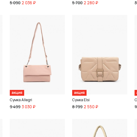
5 090
2 036 ₽
5 700
2 280 ₽
3
акция
акция
Сумка Allegri
Сумка Elsi
С
9 499
3 030 ₽
8 799
2 550 ₽
1