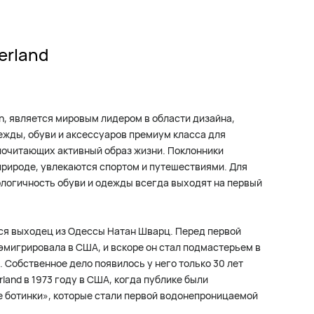
erland
ion, является мировым лидером в области дизайна,
ежды, обуви и аксессуаров премиум класса для
почитающих активный образ жизни. Поклонники
 природе, увлекаются спортом и путешествиями. Для
нологичность обуви и одежды всегда выходят на первый
ся выходец из Одессы Натан Шварц. Перед первой
эмигрировала в США, и вскоре он стал подмастерьем в
 Собственное дело появилось у него только 30 лет
rland в 1973 году в США, когда публике были
 ботинки», которые стали первой водонепроницаемой