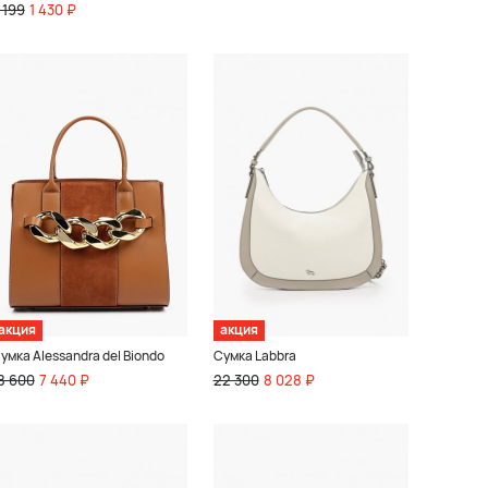
 199
1 430 ₽
акция
акция
умка Alessandra del Biondo
Сумка Labbra
8 600
7 440 ₽
22 300
8 028 ₽