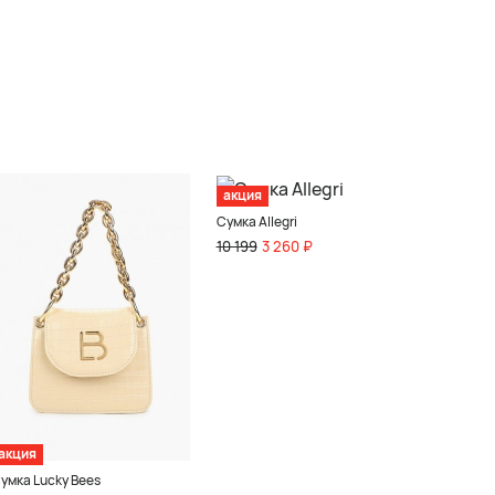
акция
Сумка Allegri
10 199
3 260 ₽
акция
умка Lucky Bees