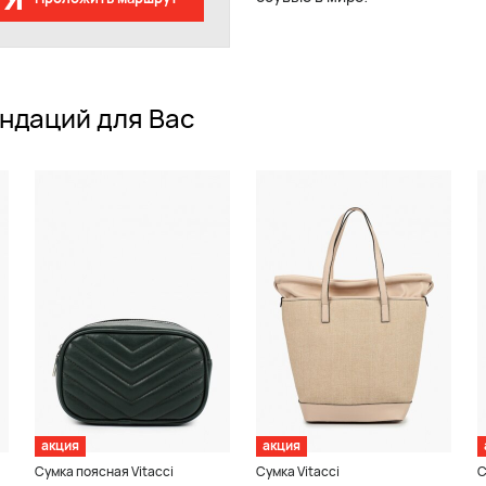
ндаций для Вас
акция
акция
Сумка поясная Vitacci
Сумка Vitacci
С