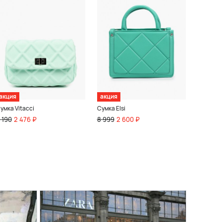
акция
акция
умка Vitacci
Сумка Elsi
 190
2 476 ₽
8 999
2 600 ₽