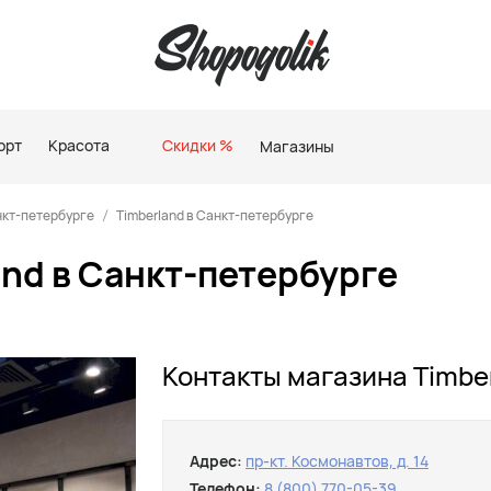
орт
Красота
Скидки %
Магазины
нкт-петербурге
Timberland в Санкт-петербурге
and в Санкт-петербурге
Контакты магазина Timbe
Адрес:
пр-кт. Космонавтов, д. 14
Телефон:
8 (800) 770-05-39