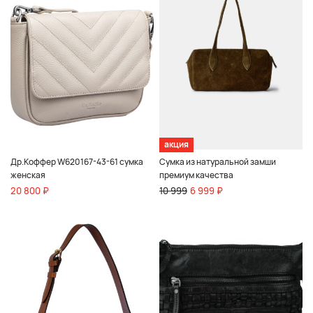
акция
Др.Коффер W620167-43-61 сумка
Сумка из натуральной замши
женская
премиум качества
20 800 ₽
10 999
6 999 ₽