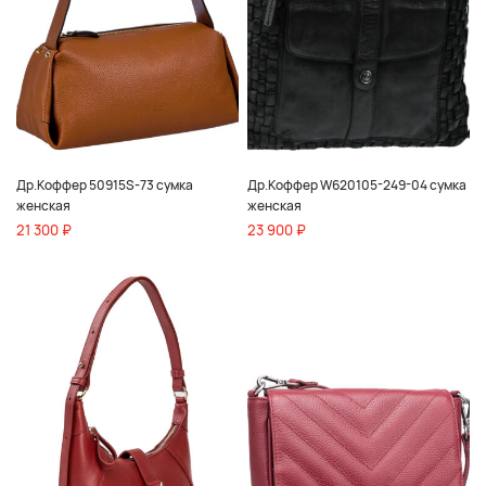
Др.Коффер 50915S-73 сумка
Др.Коффер W620105-249-04 сумка
женская
женская
21 300 ₽
23 900 ₽