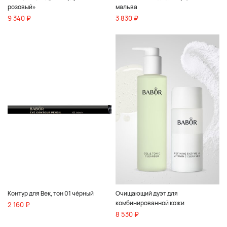
розовый»
мальва
9 340 ₽
3 830 ₽
Контур для Век, тон 01 чёрный
Очищающий дуэт для
комбинированной кожи
2 160 ₽
8 530 ₽