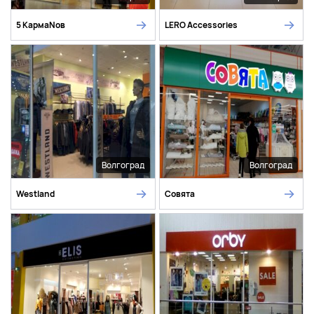
5 КармаNов
LERO Accessories
Волгоград
Волгоград
Westland
Совята