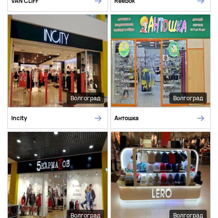
VAN CLIFF
Reebok
Волгоград
Волгоград
Incity
Антошка
Волгоград
Волгоград