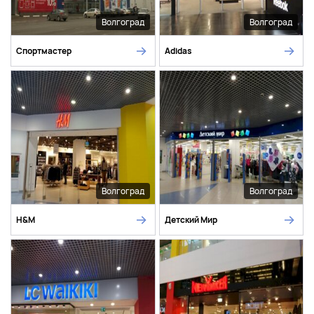
Волгоград
Волгоград
Спортмастер
Adidas
Волгоград
Волгоград
H&M
Детский Мир