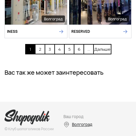
Волгоград
Волгоград
INESS
RESERVED
1
2
3
4
5
6
...
Дальше
Вас так же может заинтересовать
Ваш город
Волгоград
© Клуб шопоголиков России