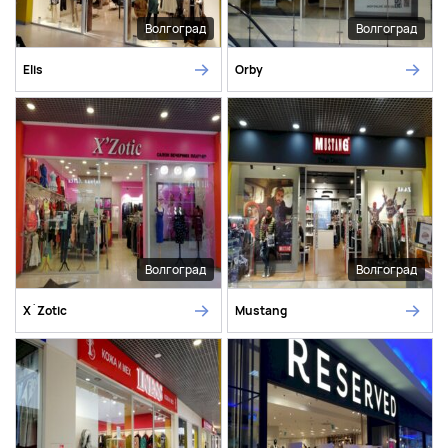
Волгоград
Волгоград
Elis
Orby
Волгоград
Волгоград
X`Zotic
Mustang