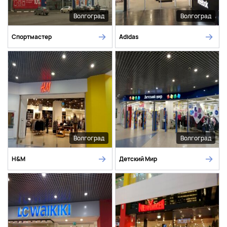
Волгоград
Волгоград
Спортмастер
Adidas
Волгоград
Волгоград
H&M
Детский Мир