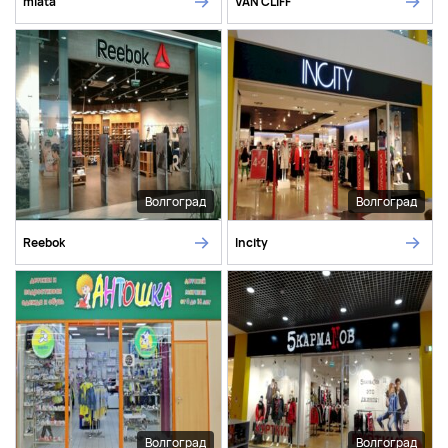
miata
VAN CLIFF
Волгоград
Волгоград
Reebok
Incity
Волгоград
Волгоград