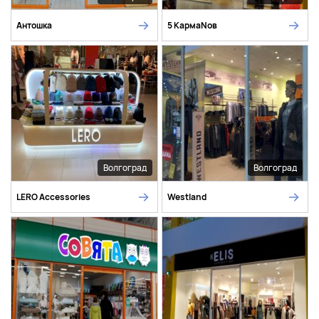
Антошка
5 КармаNов
Волгоград
Волгоград
LERO Accessories
Westland