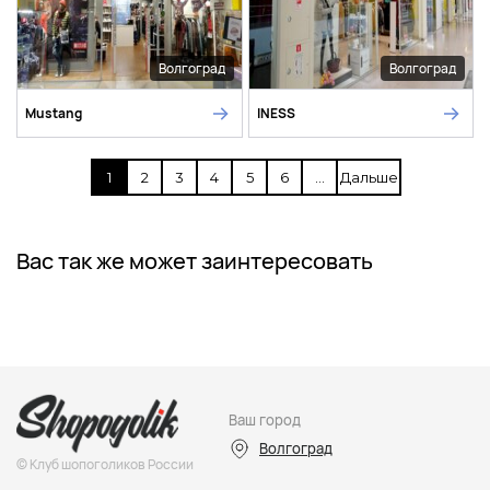
Волгоград
Волгоград
Mustang
INESS
1
2
3
4
5
6
...
Дальше
Вас так же может заинтересовать
Ваш город
Волгоград
© Клуб шопоголиков России