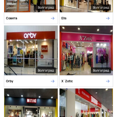
Волгоград
Волгоград
Совята
Elis
Волгоград
Волгоград
Orby
X`Zotic