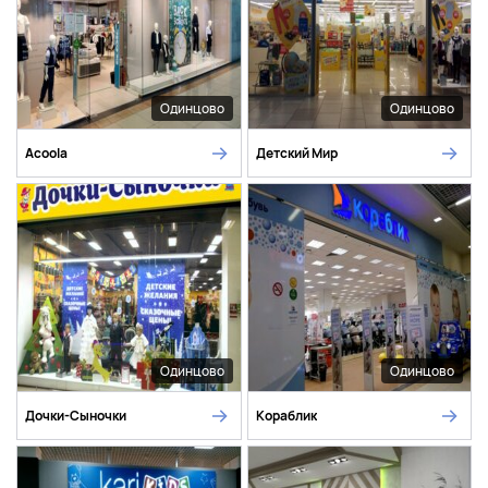
Одинцово
Одинцово
Acoola
Детский Мир
Одинцово
Одинцово
Дочки-Сыночки
Кораблик