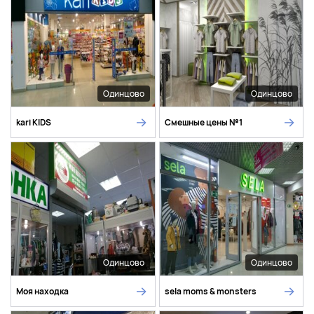
Одинцово
Одинцово
kari KIDS
Смешные цены №1
Одинцово
Одинцово
Моя находка
sela moms & monsters