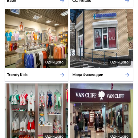
Baon
Солнышко
Одинцово
Одинцово
Trendy Kids
Мода Финляндии
Одинцово
Одинцово