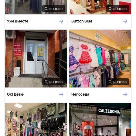
Одинцово
Одинцово
Уже Вместе
Button Blue
Одинцово
Одинцово
OKI Детки
Непоседа