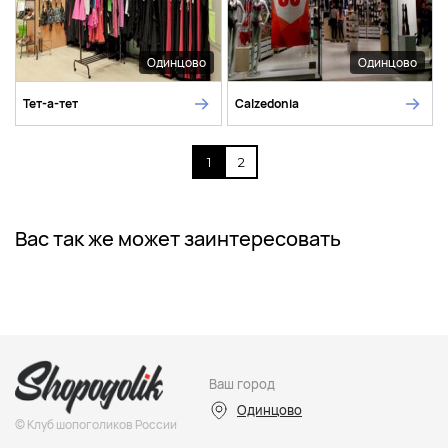
Одинцово
Одинцово
Тет-а-тет
Calzedonia
1
2
Вас так же может заинтересовать
Ваш город
Одинцово
© Клуб шопоголиков России