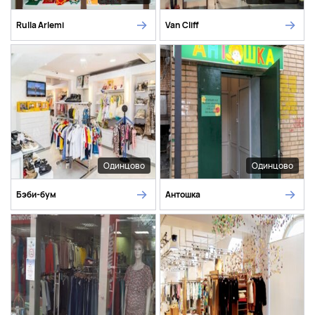
Rulla Arlemi
Van Cliff
Одинцово
Одинцово
Бэби-бум
Антошка