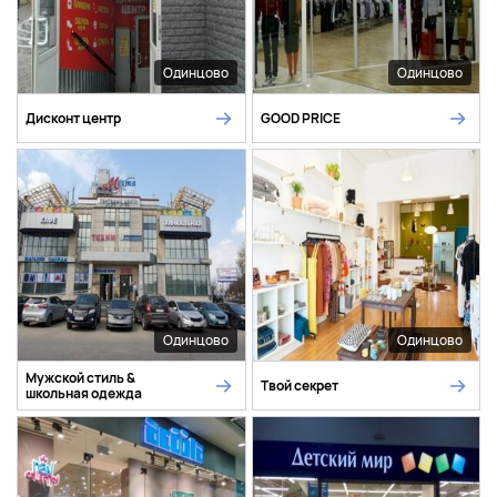
Одинцово
Одинцово
Дисконт центр
GOOD PRICE
Одинцово
Одинцово
Мужской стиль &
Твой секрет
школьная одежда