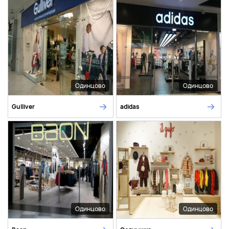
Одинцово
Одинцово
Gulliver
adidas
Одинцово
Одинцово