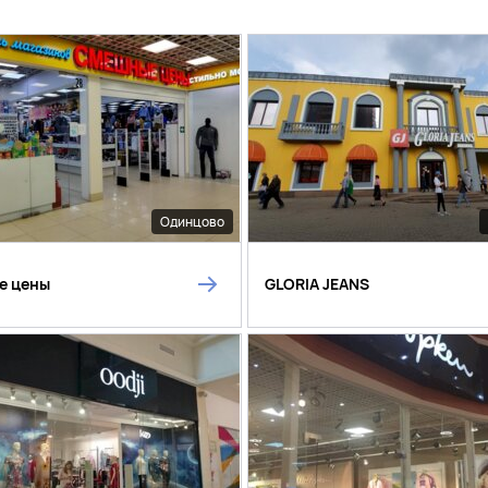
Одинцово
е цены
GLORIA JEANS