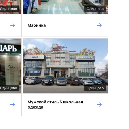
Одинцово
Одинцово
Маринка
Одинцово
Одинцово
Мужской стиль & школьная
одежда