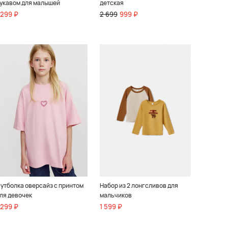
укавом для малышей
детская
 299 ₽
2 699
999 ₽
утболка оверсайз с принтом
Набор из 2 лонгсливов для
ля девочек
мальчиков
 299 ₽
1 599 ₽