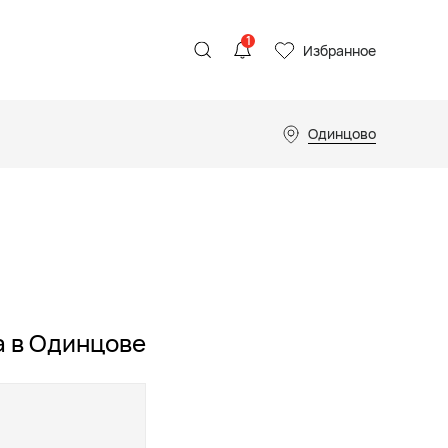
1
Избранное
Одинцово
a в Одинцове