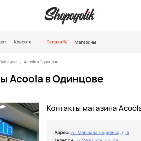
орт
Красота
Скидки %
Магазины
 Одинцове
Acoola в Одинцове
ы Acoola в Одинцове
Контакты магазина Acool
Адрес:
ул. Маршала Неделина, д. 6
Телефон:
+7 (499) 649‒45‒09