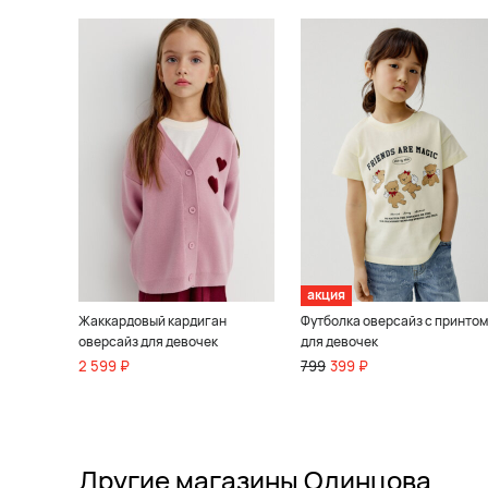
акция
Жаккардовый кардиган
Футболка оверсайз с принтом
оверсайз для девочек
для девочек
2 599 ₽
799
399 ₽
Другие магазины Одинцова