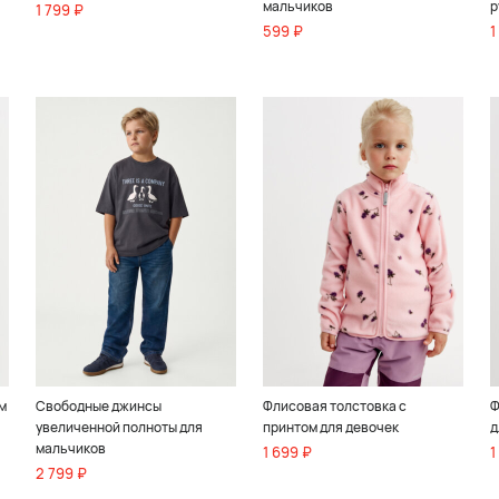
мальчиков
р
1 799 ₽
599 ₽
1
м
Свободные джинсы
Флисовая толстовка с
Ф
увеличенной полноты для
принтом для девочек
д
мальчиков
1 699 ₽
1
2 799 ₽