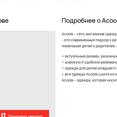
ове
Подробнее о Acoo
Acoola – сеть магазинов одеж
- это современный подход к д
пожеланий детей и родителей, 
• актуальный дизайн, разумную
• широкую и удобную размерну
• одежда для детей младшего 
• вся одежда Acoola сшита из 
Acoola – одежда, которая носи
Проложить маршрут