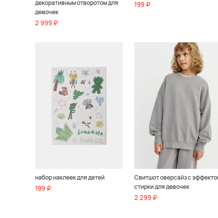
декоративным отворотом для
199 ₽
девочек
2 999 ₽
набор наклеек для детей
Свитшот оверсайз с эффекто
стирки для девочек
199 ₽
2 299 ₽