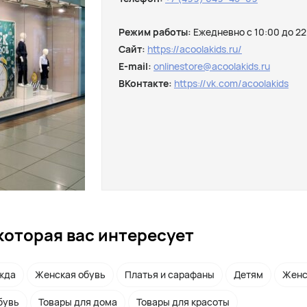
Режим работы:
Ежедневно с 10:00 до 22
Сайт:
https://acoolakids.ru/
E-mail:
onlinestore@acoolakids.ru
ВКонтакте:
https://vk.com/acoolakids
которая вас интересует
жда
Женская обувь
Платья и сарафаны
Детям
Женс
бувь
Товары для дома
Товары для красоты