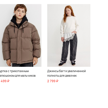
уртка с трикотажным
Джинсы багги увеличенной
апюшоном для мальчиков
полноты для девочек
 499 ₽
2 799 ₽