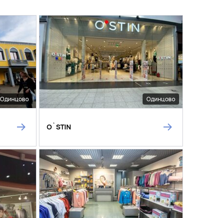
Одинцово
Одинцово
O`STIN