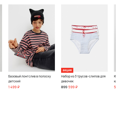
акция
Базовый лонгслив в полоску
Набор из 3 трусов-слипов для
К
детский
девочек
к
1 499 ₽
899
599 ₽
5