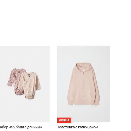
акция
абор из 2 боди с длинным
Толстовка с капюшоном