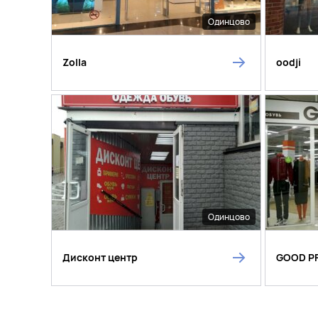
Одинцово
Zolla
oodji
Одинцово
Дисконт центр
GOOD P