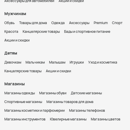
Аксессуары для автомобилей
Акции и скидки
Мужчинам
Обувь
Товары для дома
Одежда
Аксессуары
Premium
Спорт
Красота
Канцелярские товары
Бады и спортивное питание
Акции и скидки
Детям
Девочкам
Мальчикам
Малышам
Игрушки
Уход и косметика
Канцелярские товары
Акции и скидки
Магазины
Магазины одежды
Магазины обуви
Детские магазины
Спортивные магазины
Магазины товаров для дома
Магазины косметики и парфюмерии
Магазины телефонов
Магазины инструментов
Ювелирные магазины
Магазины цветов