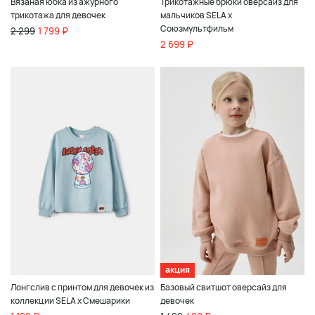
Вязаная юбка из ажурного
Трикотажные брюки оверсайз для
трикотажа для девочек
мальчиков SELA x
Союзмультфильм
2 299
1 799 ₽
2 699 ₽
акция
Лонгслив с принтом для девочек из
Базовый свитшот оверсайз для
коллекции SELA x Смешарики
девочек