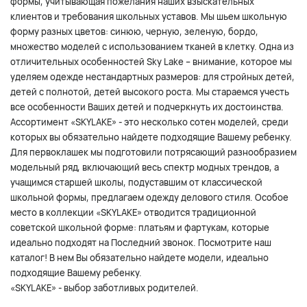
формы, учитывающая пожелания наших взыскательных
клиентов и требования школьных уставов. Мы шьем школьную
форму разных цветов: синюю, черную, зеленую, бордо,
множество моделей с использованием тканей в клетку. Одна из
отличительных особенностей Sky Lake – внимание, которое мы
уделяем одежде нестандартных размеров: для стройных детей,
детей с полнотой, детей высокого роста. Мы стараемся учесть
все особенности Ваших детей и подчеркнуть их достоинства.
Ассортимент «SKYLAKE» - это несколько сотен моделей, среди
которых вы обязательно найдете подходящие Вашему ребенку.
Для первоклашек мы подготовили потрясающий разнообразием
модельный ряд, включающий весь спектр модных трендов, а
учащимся старшей школы, подуставшим от классической
школьной формы, предлагаем одежду делового стиля. Особое
место в коллекции «SKYLAKE» отводится традиционной
советской школьной форме: платьям и фартукам, которые
идеально подходят на Последний звонок. Посмотрите наш
каталог! В нем Вы обязательно найдете модели, идеально
подходящие Вашему ребенку.
«SKYLAKE» - выбор заботливых родителей.