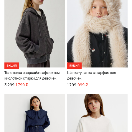
акция
акция
Толстовка оверсайз с эффектом
Шапка-ушанка с шарфом для
кислотной стирки для девочек
девочек
3 299
1 799 ₽
1 799
999 ₽