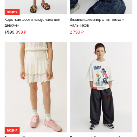
акция
Короткие шорты из муслина для
Вязаный джемпер с патчем для
девочек
мальчиков
1 599
999 ₽
2 799 ₽
акция