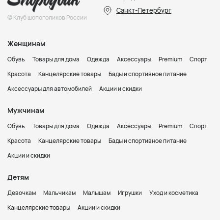
Санкт-Петербург
© Клуб шопоголиков России
Женщинам
Обувь
Товары для дома
Одежда
Аксессуары
Premium
Спорт
Красота
Канцелярские товары
Бады и спортивное питание
Аксессуары для автомобилей
Акции и скидки
Мужчинам
Обувь
Товары для дома
Одежда
Аксессуары
Premium
Спорт
Красота
Канцелярские товары
Бады и спортивное питание
Акции и скидки
Детям
Девочкам
Мальчикам
Малышам
Игрушки
Уход и косметика
Канцелярские товары
Акции и скидки