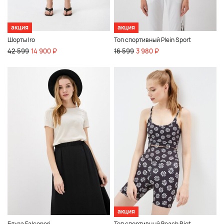
акция
акция
Шорты Iro
Топ спортивный Plein Sport
42 599
14 900 ₽
16 599
3 980 ₽
акция
Блуза Falconeri
Топ спортивный Beach Riot