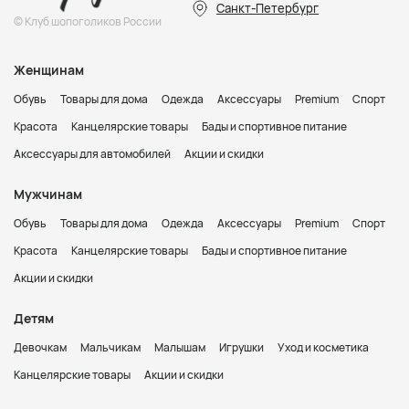
Санкт-Петербург
© Клуб шопоголиков России
Женщинам
Обувь
Товары для дома
Одежда
Аксессуары
Premium
Спорт
Красота
Канцелярские товары
Бады и спортивное питание
Аксессуары для автомобилей
Акции и скидки
Мужчинам
Обувь
Товары для дома
Одежда
Аксессуары
Premium
Спорт
Красота
Канцелярские товары
Бады и спортивное питание
Акции и скидки
Детям
Девочкам
Мальчикам
Малышам
Игрушки
Уход и косметика
Канцелярские товары
Акции и скидки