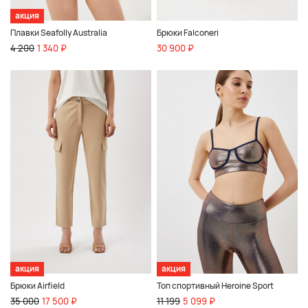
акция
Плавки Seafolly Australia
Брюки Falconeri
4 200
1 340 ₽
30 900 ₽
акция
акция
Брюки Airfield
Топ спортивный Heroine Sport
35 000
17 500 ₽
11 199
5 099 ₽