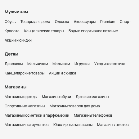
Мужчинам
Обувь
Товары для дома
Одежда
Аксессуары
Premium
Спорт
Красота
Канцелярские товары
Бады и спортивное питание
Акции и скидки
Детям
Девочкам
Мальчикам
Малышам
Игрушки
Уход и косметика
Канцелярские товары
Акции и скидки
Магазины
Магазины одежды
Магазины обуви
Детские магазины
Спортивные магазины
Магазины товаров для дома
Магазины косметики и парфюмерии
Магазины телефонов
Магазины инструментов
Ювелирные магазины
Магазины цветов