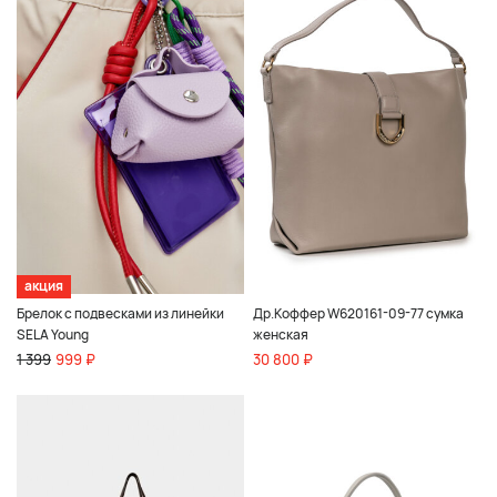
акция
Брелок с подвесками из линейки
Др.Коффер W620161-09-77 сумка
SELA Young
женская
1 399
999 ₽
30 800 ₽