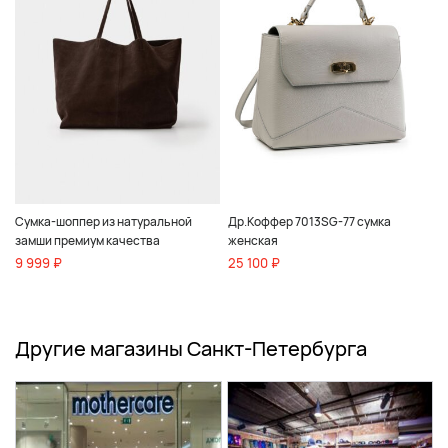
Сумка-шоппер из натуральной
Др.Коффер 7013SG-77 сумка
замши премиум качества
женская
9 999 ₽
25 100 ₽
Другие магазины Санкт-Петербурга