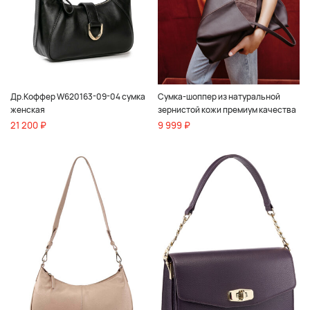
Др.Коффер W620163-09-04 сумка
Сумка-шоппер из натуральной
женская
зернистой кожи премиум качества
21 200 ₽
9 999 ₽