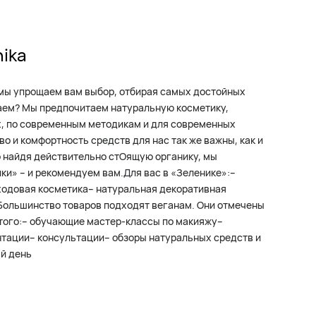
nika
мы упрощаем вам выбор, отбирая самых достойных
аем? Мы предпочитаем натуральную косметику,
х, по современным методикам и для современных
о и комфортность средств для нас так же важны, как и
о найдя действительно стОящую органику, мы
ки» – и рекомендуем вам.Для вас в «Зеленике»:–
ходовая косметика– натуральная декоративная
Большинство товаров подходят веганам. Они отмечены
 того:– обучающие мастер-классы по макияжу–
нтации– консультации– обзоры натуральных средств и
й день