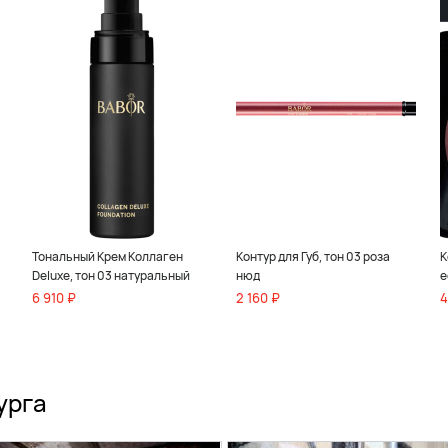
Тональный Крем Коллаген
Контур для Губ, тон 03 роза
К
Deluxe, тон 03 натуральный
нюд
е
6 910 ₽
2 160 ₽
4
урга