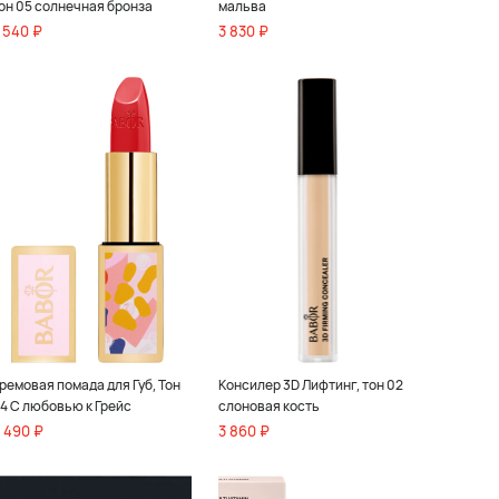
он 05 солнечная бронза
мальва
 540 ₽
3 830 ₽
ремовая помада для Губ, Тон
Консилер 3D Лифтинг, тон 02
4 С любовью к Грейс
слоновая кость
 490 ₽
3 860 ₽