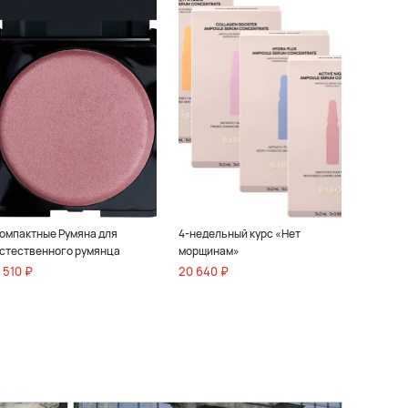
омпактные Румяна для
4-недельный курс «Нет
стественного румянца
морщинам»
 510 ₽
20 640 ₽