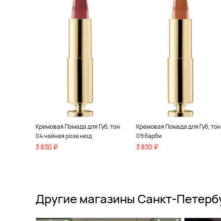
Кремовая Помада для Губ, тон
Кремовая Помада для Губ, тон
04 чайная роза нюд
09 барби
3 830 ₽
3 830 ₽
Другие магазины Санкт-Петерб