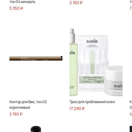
тон 04 миндаль
т
2 160 ₽
5 350 ₽
7
Контур для Век, тон 02
Трио для проблемной кожи
К
коричневый
0
17 290 ₽
2 160 ₽
4