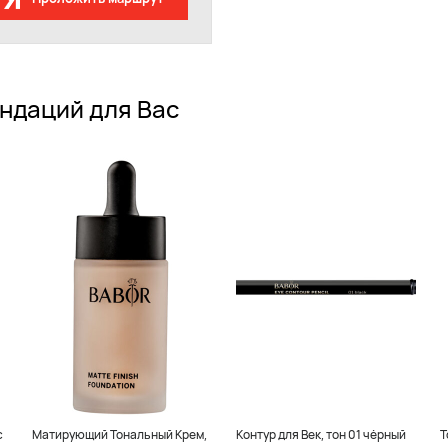
ндаций для Вас
с
Матирующий Тональный Крем,
Контур для Век, тон 01 чёрный
Т