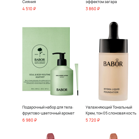
Сияния
эффектом загара
4 510 ₽
3 860 ₽
Подарочный набор для тела:
Увлажняющий Тональный
фруктово-цветочный аромат
Крем, тон 05 слоновая кость
6 980 ₽
5 720 ₽