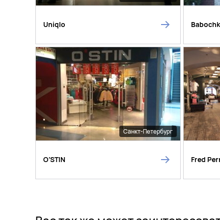
Uniqlo
Baboch
Санкт-Петербург
O'STIN
Fred Per