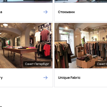
ka
Стокманн
Санкт-Петербург
Санкт-
ry
Unique Fabric