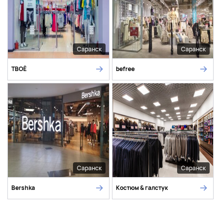
Саранск
Саранск
ТВОЁ
befree
Саранск
Саранск
Bershka
Костюм & галстук