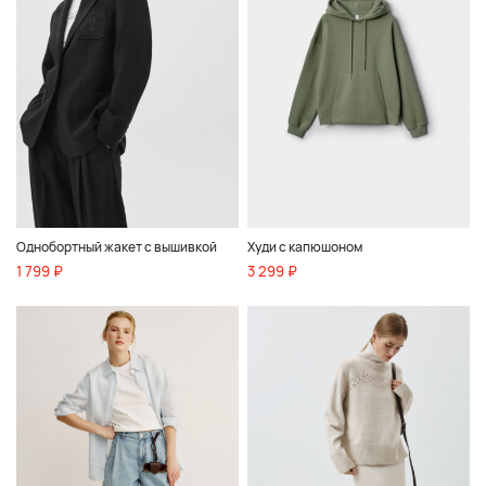
Однобортный жакет с вышивкой
Худи с капюшоном
1 799 ₽
3 299 ₽