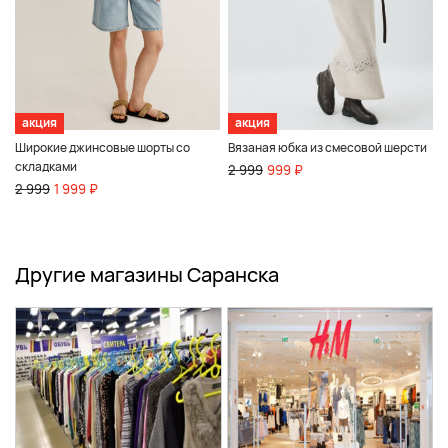
акция
акция
Широкие джинсовые шорты со
Вязаная юбка из смесовой шерсти
складками
2 999
999 ₽
2 999
1 999 ₽
Другие магазины Саранска