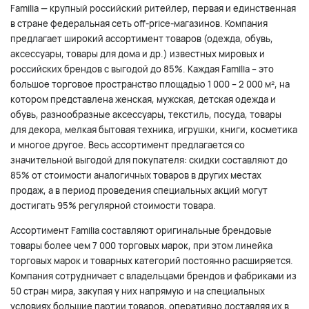
Familia — крупный российский ритейлер, первая и единственная
в стране федеральная сеть off-price-магазинов. Компания
предлагает широкий ассортимент товаров (одежда, обувь,
аксессуары, товары для дома и др.) известных мировых и
российских брендов с выгодой до 85%. Каждая Familia – это
большое торговое пространство площадью 1 000 – 2 000 м², на
котором представлена женская, мужская, детская одежда и
обувь, разнообразные аксессуары, текстиль, посуда, товары
для декора, мелкая бытовая техника, игрушки, книги, косметика
и многое другое. Весь ассортимент предлагается со
значительной выгодой для покупателя: скидки составляют до
85% от стоимости аналогичных товаров в других местах
продаж, а в период проведения специальных акций могут
достигать 95% регулярной стоимости товара.
Ассортимент Familia составляют оригинальные брендовые
товары более чем 7 000 торговых марок, при этом линейка
торговых марок и товарных категорий постоянно расширяется.
Компания сотрудничает с владельцами брендов и фабриками из
50 стран мира, закупая у них напрямую и на специальных
условиях большие партии товаров, оперативно доставляя их в