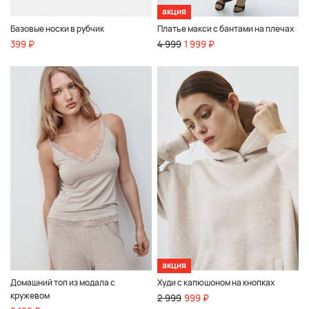
акция
Базовые носки в рубчик
Платье макси с бантами на плечах
399 ₽
4 999
1 999 ₽
акция
Домашний топ из модала с
Худи с капюшоном на кнопках
кружевом
2 999
999 ₽