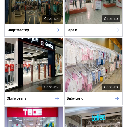
Саранск
Саранск
Спортмастер
Гараж
Саранск
Саранск
Gloria Jeans
Baby Land