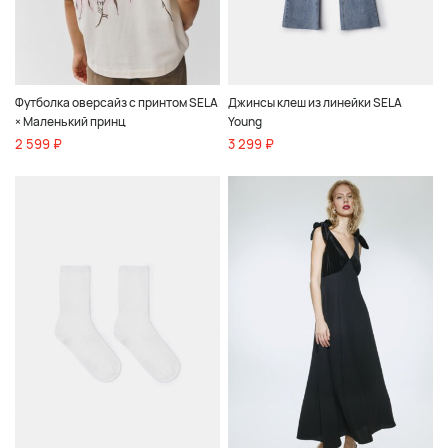
Футболка оверсайз с принтом SELA
Джинсы клеш из линейки SELA
× Маленький принц
Young
2 599 ₽
3 299 ₽