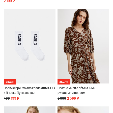
2 199 ₽
акция
акция
Носки с принтом из коллекции SELA
Платье миди с объёмными
x Яндекс Путешествия
рукавами и поясом
499
199 ₽
3 999
2 599 ₽