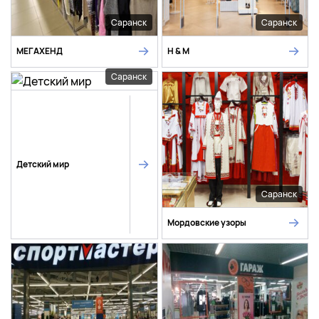
Саранск
Саранск
МЕГАХЕНД
H & M
Саранск
Детский мир
Саранск
Мордовские узоры