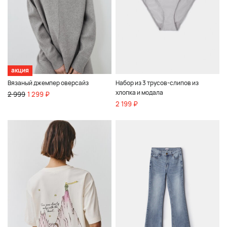
акция
Вязаный джемпер оверсайз
Набор из 3 трусов-слипов из
хлопка и модала
2 999
1 299 ₽
2 199 ₽