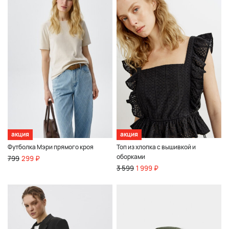
акция
акция
Футболка Мэри прямого кроя
Топ из хлопка с вышивкой и
оборками
799
299 ₽
3 599
1 999 ₽