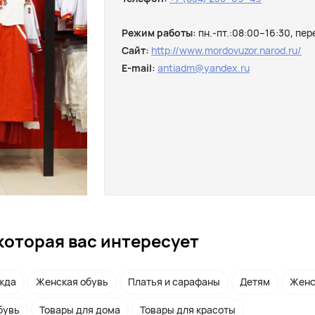
Режим работы:
пн.-пт.:08:00–16:30, пер
Сайт:
http://www.mordovuzor.narod.ru/
E-mail:
antiadm@yandex.ru
которая вас интересует
жда
Женская обувь
Платья и сарафаны
Детям
Женс
бувь
Товары для дома
Товары для красоты