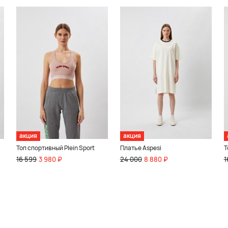
акция
акция
Топ спортивный Plein Sport
Платье Aspesi
Т
16 599
3 980 ₽
24 000
8 880 ₽
1