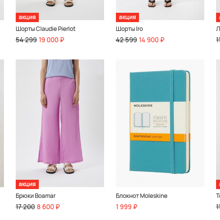
акция
акция
Шорты Claudie Pierlot
Шорты Iro
Л
54 299
19 000 ₽
42 599
14 900 ₽
1
акция
Брюки Boamar
Блокнот Moleskine
Т
17 200
8 600 ₽
1 999 ₽
1