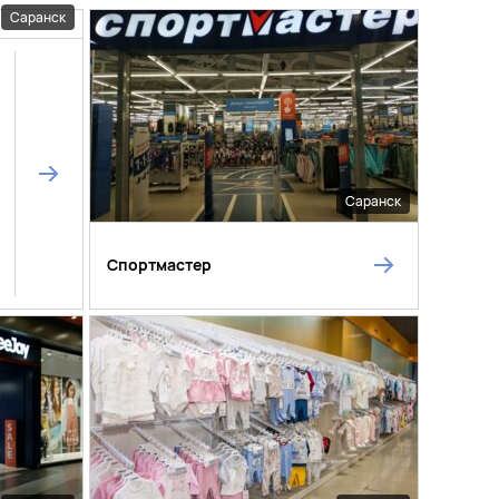
Саранск
Саранск
Спортмастер