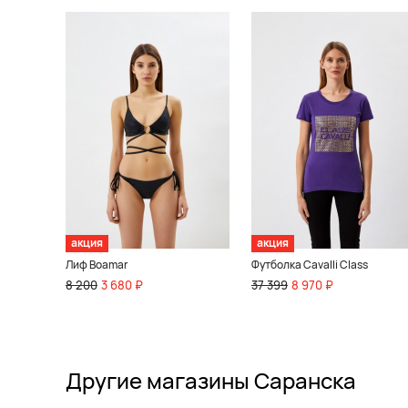
акция
акция
Лиф Boamar
Футболка Cavalli Class
8 200
3 680 ₽
37 399
8 970 ₽
Другие магазины Саранска