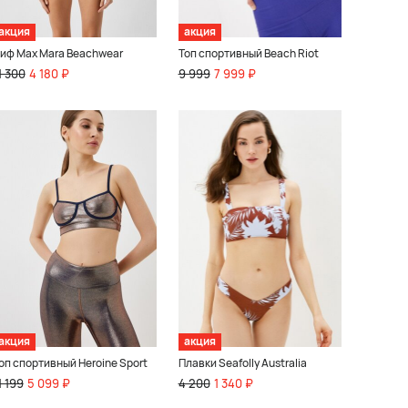
акция
акция
иф Max Mara Beachwear
Топ спортивный Beach Riot
1 300
4 180 ₽
9 999
7 999 ₽
акция
акция
оп спортивный Heroine Sport
Плавки Seafolly Australia
1 199
5 099 ₽
4 200
1 340 ₽