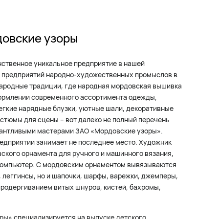
довские узоры
нственное уникальное предприятие в нашей
х предприятий народно-художественных промыслов в
 народные традиции, где народная мордовская вышивка
формлении современного ассортимента одежды,
гкие нарядные блузки, уютные шали, декоративные
остюмы для сцены – вот далеко не полный перечень
лантливыми мастерами ЗАО «Мордовские узоры».
едприятии занимает не последнее место. Художник
ского орнамента для ручного и машинного вязания,
компьютер. С мордовским орнаментом вывязываются
 леггинсы, но и шапочки, шарфы, варежки, джемперы,
 продергиванием витых шнуров, кистей, бахромы,
ры» специализируется на выпуске детского