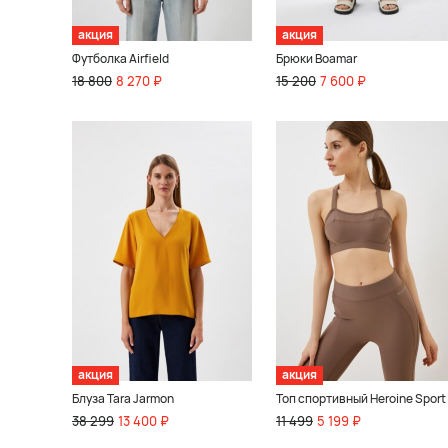
акция
акция
Футболка Airfield
Брюки Boamar
18 800
8 270 ₽
15 200
7 600 ₽
акция
акция
Блуза Tara Jarmon
Топ спортивный Heroine Sport
38 299
13 400 ₽
11 499
5 199 ₽