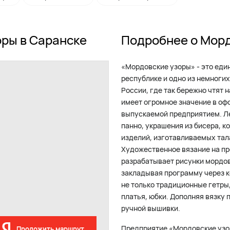
оры в Саранске
Подробнее о Мор
«Мордовские узоры» - это еди
республике и одно из немноги
России, где так бережно чтят
имеет огромное значение в о
выпускаемой предприятием. Ле
панно, украшения из бисера, к
изделий, изготавливаемых та
Художественное вязание на пр
разрабатывает рисунки мордов
закладывая программу через 
не только традиционные гетры,
платья, юбки. Дополняя вязку
ручной вышивки.
Предприятие «Мордовские узо
Проложить маршрут