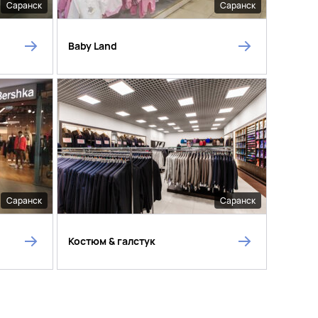
Саранск
Саранск
Baby Land
Саранск
Саранск
Костюм & галстук