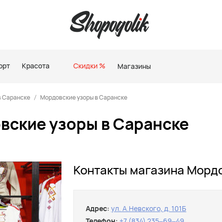
орт
Красота
Скидки %
Магазины
в Саранске
Мордовские узоры в Саранске
вские узоры в Саранске
Контакты магазина Мордо
Адрес:
ул. А.Невского, д. 101Б
Телефон:
+7 (834) 235‒69‒49