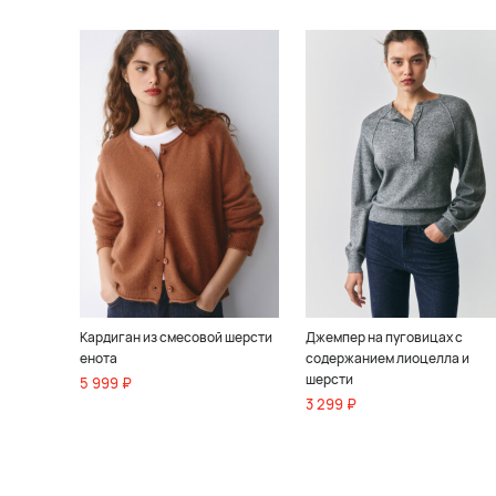
Кардиган из смесовой шерсти
Джемпер на пуговицах с
енота
содержанием лиоцелла и
шерсти
5 999 ₽
3 299 ₽