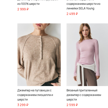
из 100% шерсти
содержанием шерсти из
линейки SELA Young
2 999 ₽
2 499 ₽
Джемпер на пуговицах с
Вязаный приталенный
содержанием лиоцелла и
джемпер с содержанием
шерсти
шерсти
3 299 ₽
2 599 ₽