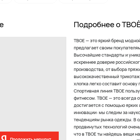
е
Подробнее о ТВО
ТВОЕ — это яркий бренд модно
предлагает своим покупателя
Высочайшие стандарты и уник
искреннее доверие российског
производства, от выбора пряж
высококачественный трикотаж 
хлопка легко составит основу
Спортивная линия ТВОЕ польз
фитнесом. ТВОЕ — это всегда 
достигается с помощью ярких 
инновации: мы следим за наук
тенденциям рынка одежды. В 
продвинутых технологий очень
что в ТВОЕ ты найдешь вещи н
Проложить маршрут