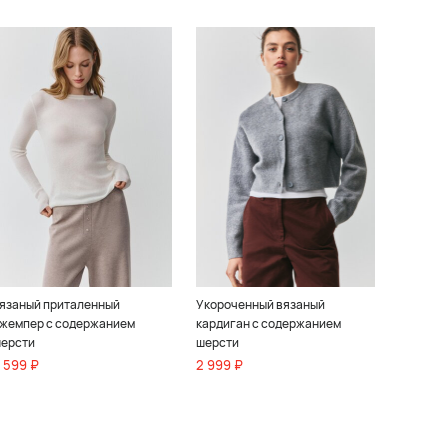
язаный приталенный
Укороченный вязаный
жемпер с содержанием
кардиган с содержанием
ерсти
шерсти
 599 ₽
2 999 ₽