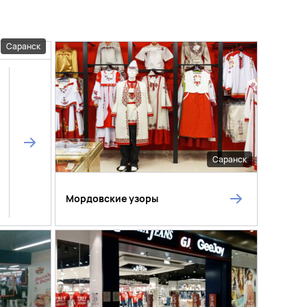
Саранск
Саранск
Мордовские узоры