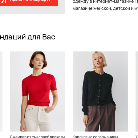
одежду в интернет-магазине Т
магазине женской, детской и 
ндаций для Вас
Джемпер из смесовой вискозы
Кардиган с содержанием
У