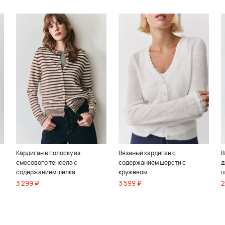
Кардиган в полоску из
Вязаный кардиган с
В
смесового тенсела с
содержанием шерсти с
д
содержанием шелка
кружевом
ш
3 299 ₽
3 599 ₽
2