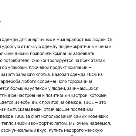
Ё
й одежды для энергичных и жизнерадостных людей. Он
м удобную стильную одежду по демократичным ценам.
альный дизайн позволили компании завоевать
о потребителя. Оно контролируется на всех этапах
и до упаковки. Ключевой продукт компании —
из натурального хлопка. Базовая одежда ТВОЕ из
 гардероба любого современного горожанина.
уется большим успехом у людей, занимающихся
отличное настроение и позитивный настрой, который
цветов и необычных принтов на одежде. ТВОЕ — это
ой и выпускаем вещи, отвечающие последним
одежде ТВОЕ за счет использования самых новейших
 тепло зимой и комфортно летом. Мы очень надеемся,
а свой уникальный вкус! Купить недорого женскую