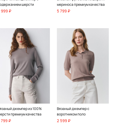
одержанием шерсти
мериноса премиум качества
 999 ₽
5 799 ₽
язаный джемпер из 100%
Вязаный джемпер с
ерсти премиум качества
воротником поло
 799 ₽
2 599 ₽