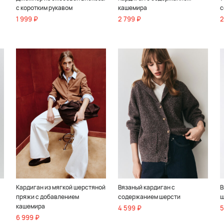
с коротким рукавом
кашемира
с
1 999 ₽
2 799 ₽
2
Кардиган из мягкой шерстяной
Вязаный кардиган с
В
пряжи с добавлением
содержанием шерсти
ш
кашемира
4 599 ₽
5
6 999 ₽