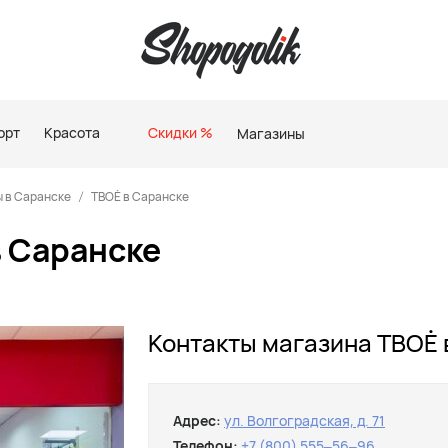
орт
Красота
Скидки %
Магазины
 в Саранске
ТВОЁ в Саранске
 Саранске
Контакты магазина ТВОЁ 
Адрес:
ул. Волгоградская, д. 71
Телефон:
+7 (800) 555‒56‒96