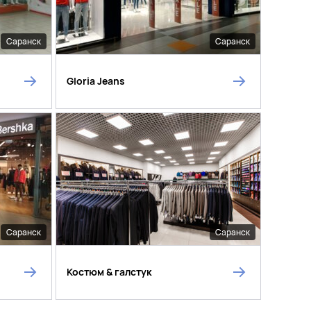
Саранск
Саранск
Gloria Jeans
Саранск
Саранск
Костюм & галстук