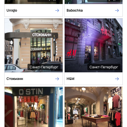
Uniqlo
Babochka
Санкт-Петербург
Санкт-Петербург
Стокманн
H&M