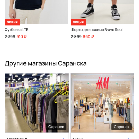
акция
акция
Футболка LTB
Шорты джинсовые Brave Soul
2 399
910 ₽
2 899
860 ₽
Другие магазины Саранска
Саранск
Саранск