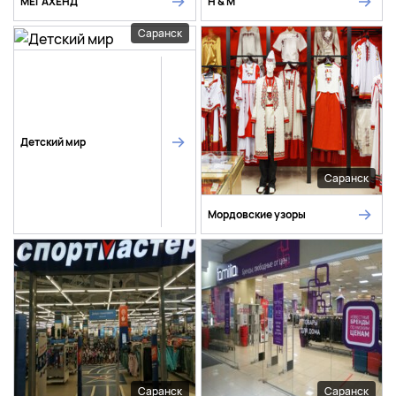
МЕГАХЕНД
H & M
Саранск
Детский мир
Саранск
Мордовские узоры
Саранск
Саранск