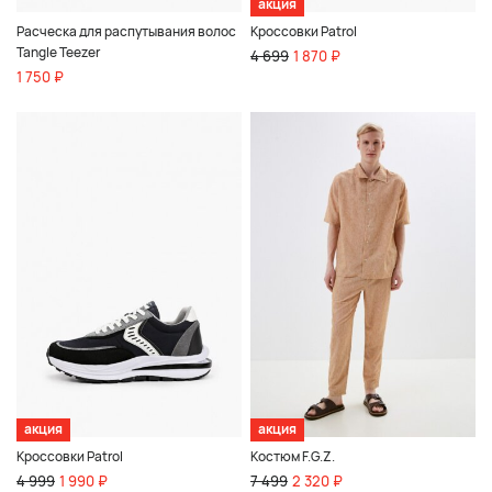
акция
Расческа для распутывания волос
Кроссовки Patrol
Tangle Teezer
4 699
1 870 ₽
1 750 ₽
акция
акция
Кроссовки Patrol
Костюм F.G.Z.
4 999
1 990 ₽
7 499
2 320 ₽