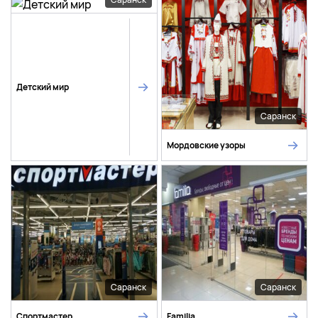
Детский мир
Саранск
Мордовские узоры
Саранск
Саранск
Спортмастер
Familia