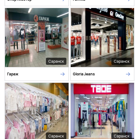
Саранск
Саранск
Гараж
Gloria Jeans
Саранск
Саранск