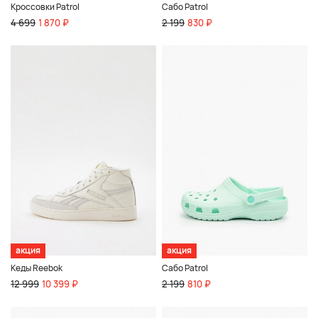
Кроссовки Patrol
Сабо Patrol
4 699
1 870 ₽
2 199
830 ₽
акция
акция
Кеды Reebok
Сабо Patrol
12 999
10 399 ₽
2 199
810 ₽