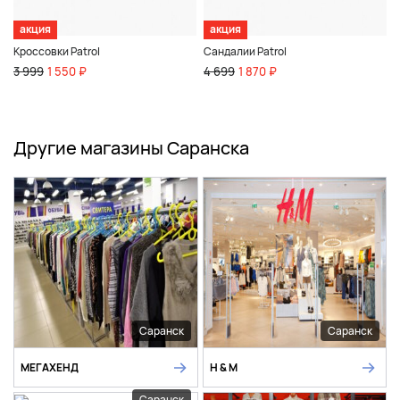
акция
акция
Кроссовки Patrol
Сандалии Patrol
3 999
1 550 ₽
4 699
1 870 ₽
Другие магазины Саранска
Саранск
Саранск
МЕГАХЕНД
H & M
Саранск