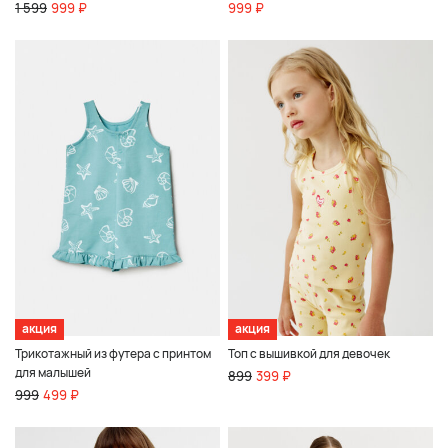
1 599
999 ₽
999 ₽
акция
акция
Трикотажный из футера с принтом
Топ с вышивкой для девочек
для малышей
899
399 ₽
999
499 ₽