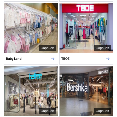
Саранск
Саранск
Baby Land
ТВОЁ
Саранск
Саранск