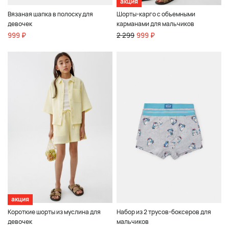
акция
Вязаная шапка в полоску для
Шорты-карго с объемными
девочек
карманами для мальчиков
999 ₽
2 299
999 ₽
акция
Короткие шорты из муслина для
Набор из 2 трусов-боксеров для
девочек
мальчиков