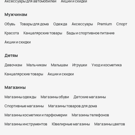
Аксессуары для автомобилей
Акции и скидки
Мужчинам
Обувь
Товары для дома
Одежда
Аксессуары
Premium
Спорт
Красота
Канцелярские товары
Бады и спортивное питание
Акции и скидки
Детям
Девочкам
Мальчикам
Малышам
Игрушки
Уход и косметика
Канцелярские товары
Акции и скидки
Магазины
Магазины одежды
Магазины обуви
Детские магазины
Спортивные магазины
Магазины товаров для дома
Магазины косметики и парфюмерии
Магазины телефонов
Магазины инструментов
Ювелирные магазины
Магазины цветов