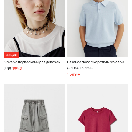
акция
Чокер с подвесками для девочек
Вязаное поло с коротким рукавом
для мальчиков
399
199 ₽
1 599 ₽