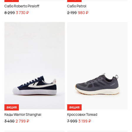
Сабо Roberto Piraloff
Сабо Patrol
8 299
3 730 ₽
2 199
980 ₽
акция
акция
Кеды Warrior Shanghai
Кроссовки Toread
3 490
2 799 ₽
7 999
3 199 ₽