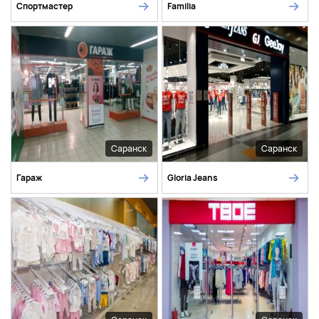
Спортмастер
Familia
Саранск
Саранск
Гараж
Gloria Jeans