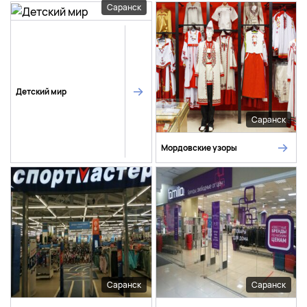
Саранск
Детский мир
Саранск
Мордовские узоры
Саранск
Саранск