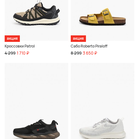
акция
акция
Кроссовки Patrol
Сабо Roberto Piraloff
4 299
1 710 ₽
8 299
3 650 ₽