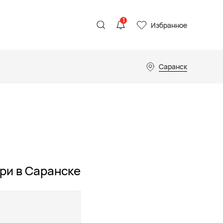
1
Избранное
Саранск
ри в Саранске