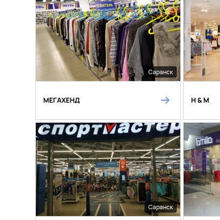
Саранск
МЕГАХЕНД
H & M
Саранск