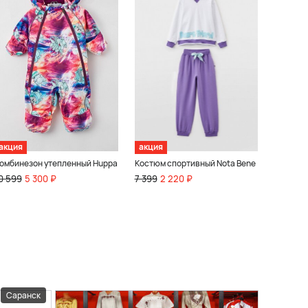
акция
акция
омбинезон утепленный Huppa
Костюм спортивный Nota Bene
0 599
5 300 ₽
7 399
2 220 ₽
Саранск