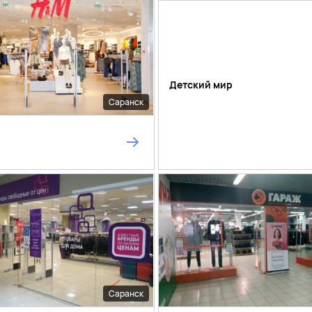
Детский мир
Саранск
Саранск