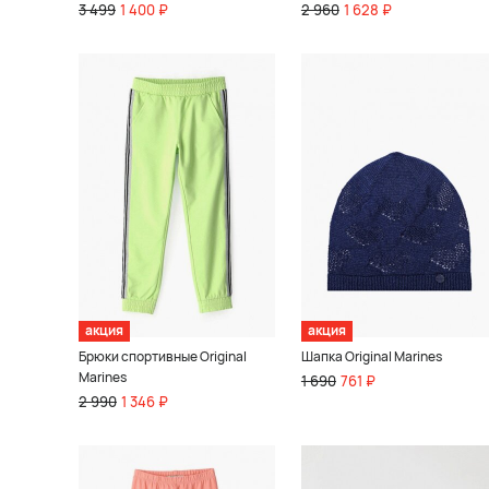
3 499
1 400 ₽
2 960
1 628 ₽
акция
акция
Брюки спортивные Original
Шапка Original Marines
Marines
1 690
761 ₽
2 990
1 346 ₽