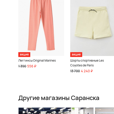
акция
акция
Леггинсы Original Marines
Шорты спортивные Les
Coyotes de Paris
1 390
556 ₽
13 700
4 240 ₽
Другие магазины Саранска