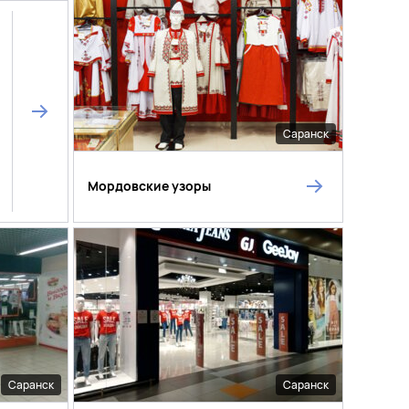
Саранск
Мордовские узоры
Саранск
Саранск