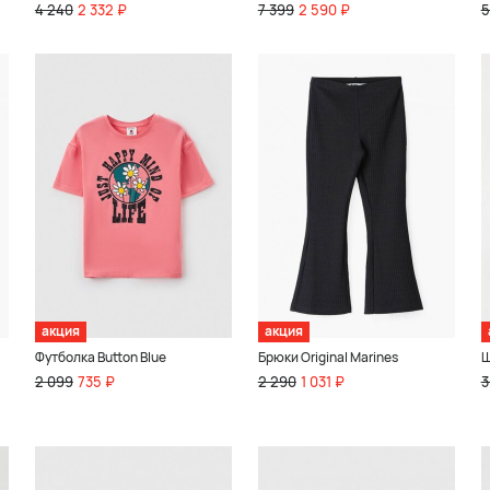
4 240
2 332 ₽
7 399
2 590 ₽
5
акция
акция
Футболка Button Blue
Брюки Original Marines
Ш
2 099
735 ₽
2 290
1 031 ₽
3