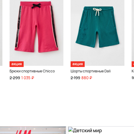
акция
акция
Брюки спортивные Chicco
Шорты спортивные Dali
К
2 299
1 035 ₽
2 199
880 ₽
1