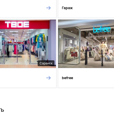
Гараж
Саранск
befree
ть