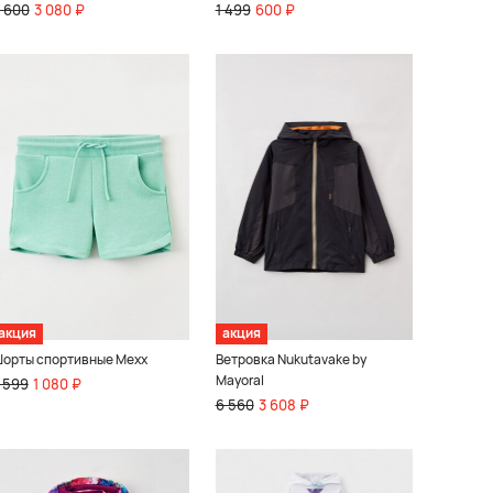
 600
3 080 ₽
1 499
600 ₽
акция
акция
орты спортивные Mexx
Ветровка Nukutavake by
Mayoral
 599
1 080 ₽
6 560
3 608 ₽