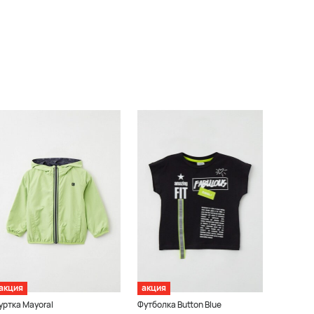
акция
акция
уртка Mayoral
Футболка Button Blue