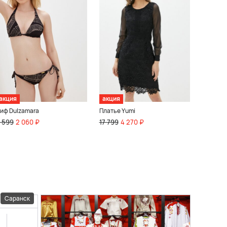
акция
акция
иф Dulzamara
Платье Yumi
 599
2 060 ₽
17 799
4 270 ₽
Саранск