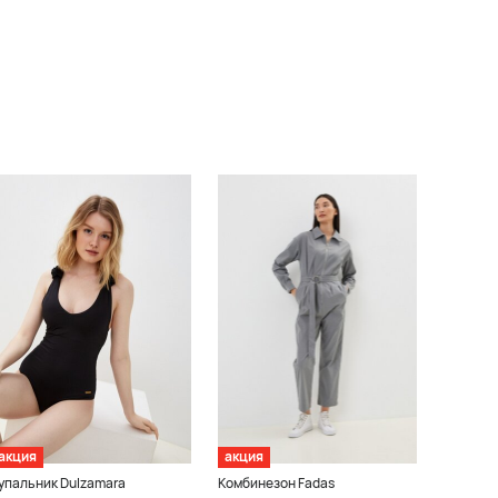
акция
акция
упальник Dulzamara
Комбинезон Fadas