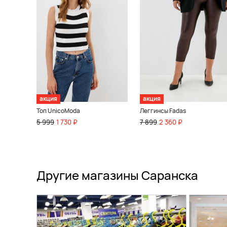
акция
акция
Топ UnicoModa
Леггинсы Fadas
5 999
1 730 ₽
7 899
2 360 ₽
Другие магазины Саранска