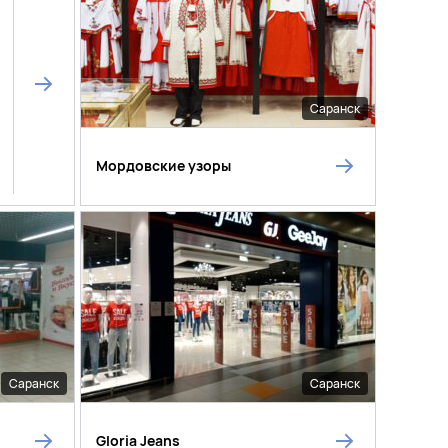
Саранск
Мордовские узоры
Саранск
Саранск
Gloria Jeans