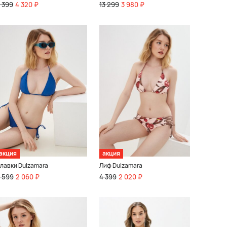
 399
4 320 ₽
13 299
3 980 ₽
акция
акция
лавки Dulzamara
Лиф Dulzamara
 599
2 060 ₽
4 399
2 020 ₽