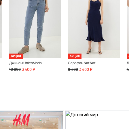
акция
акция
Джинсы UnicoModa
Сарафан Naf Naf
Л
10 999
3 400 ₽
8 499
3 400 ₽
4