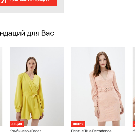
ндаций для Вас
акция
акция
Комбинезон Fadas
Платье True Decadence
К