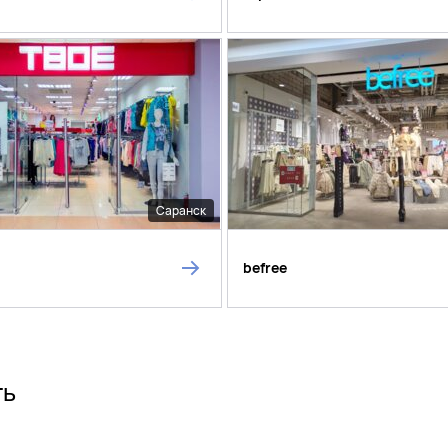
Саранск
befree
ть