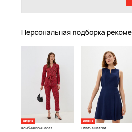
Персональная подборка рекоме
акция
акция
Комбинезон Fadas
Платье Naf Naf