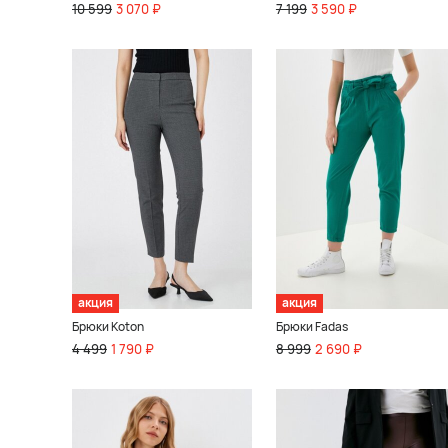
10 599
3 070 ₽
7 199
3 590 ₽
акция
акция
Брюки Koton
Брюки Fadas
4 499
1 790 ₽
8 999
2 690 ₽