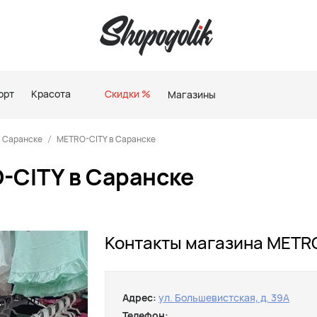
орт
Красота
Скидки %
Магазины
в Саранске
METRO-CITY в Саранске
-CITY в Саранске
Контакты магазина METRO
Адрес:
ул. Большевистская, д. 39А
Телефон: