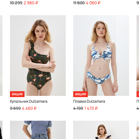
10 299
2 980 ₽
11 600
4 060 ₽
9
акция
акция
Купальник Dulzamara
Плавки Dulzamara
П
9 699
4 460 ₽
4 199
1 470 ₽
4