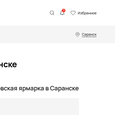
1
Избранное
Саранск
нске
вская ярмарка в Саранске