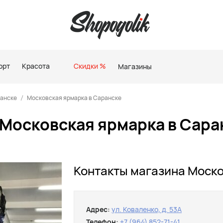
орт
Красота
Скидки %
Магазины
ранске
Московская ярмарка в Саранске
 Московская ярмарка в Сара
Контакты магазина Моско
Адрес:
ул. Коваленко, д. 53А
Телефон:
+7 (964) 852-71-41