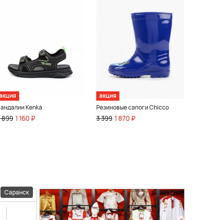
акция
акция
андалии Kenkä
Резиновые сапоги Chicco
 899
1 160 ₽
3 399
1 870 ₽
Саранск