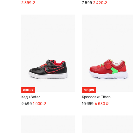
3 899 ₽
7 599
3 420 ₽
акция
акция
Кеды Soter
Кроссовки Tiflani
2 499
1 000 ₽
10 399
4 680 ₽