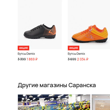
акция
акция
Бутсы Demix
Бутсы Demix
3 399
1 869 ₽
3 699
2 034 ₽
Другие магазины Саранска