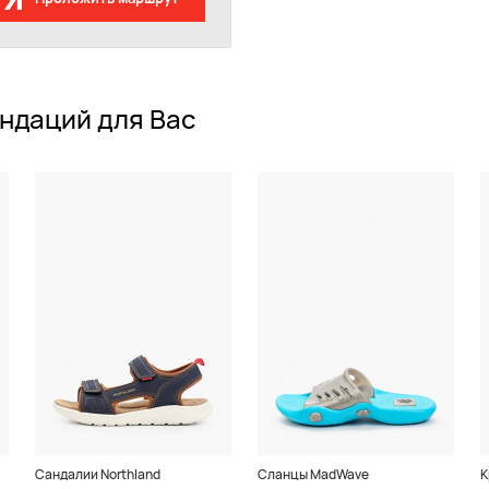
ндаций для Вас
Сандалии Northland
Сланцы MadWave
К