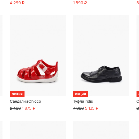
4 299 ₽
1 590 ₽
5
акция
акция
Сандалии Chicco
Туфли Iridis
С
2 499
1 875 ₽
7 900
5 135 ₽
2