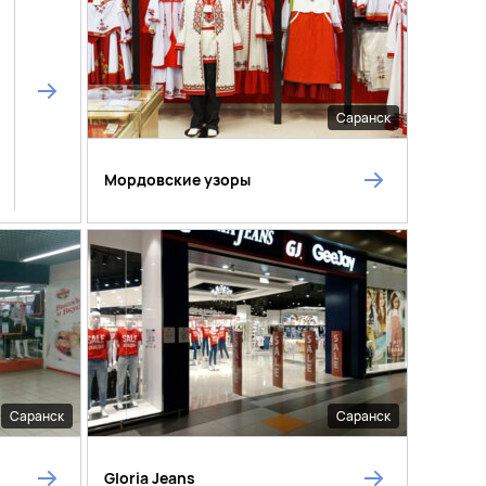
Саранск
Мордовские узоры
Саранск
Саранск
Gloria Jeans