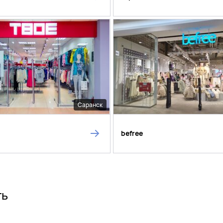
Саранск
befree
ть