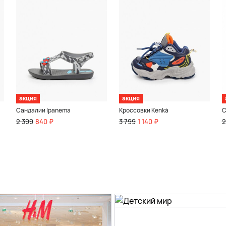
акция
акция
Сандалии Ipanema
Кроссовки Kenkä
С
2 399
840 ₽
3 799
1 140 ₽
2