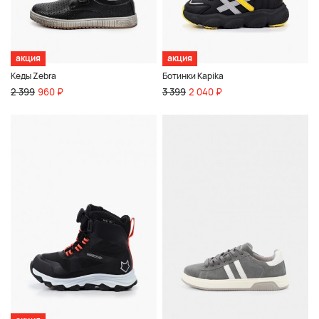
акция
акция
Кеды Zebra
Ботинки Kapika
2 399
960 ₽
3 399
2 040 ₽