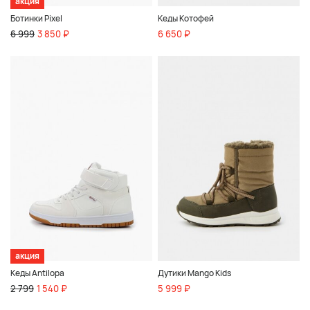
акция
Ботинки Pixel
Кеды Котофей
6 999
3 850 ₽
6 650 ₽
акция
Кеды Antilopa
Дутики Mango Kids
2 799
1 540 ₽
5 999 ₽