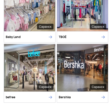
Саранск
Саранск
Baby Land
ТВОЁ
Саранск
Саранск
befree
Bershka