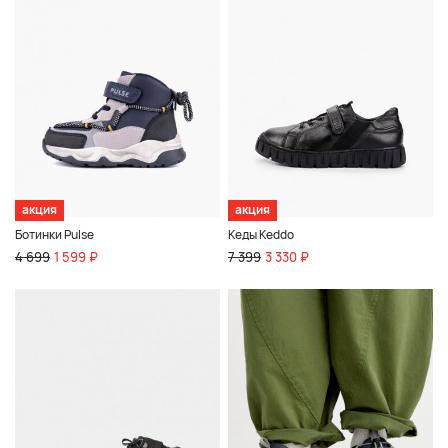
акция
акция
Ботинки Pulse
Кеды Keddo
4 699
1 599 ₽
7 399
3 330 ₽