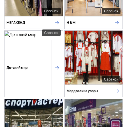
Саранск
Саранск
МЕГАХЕНД
H & M
Саранск
Детский мир
Саранск
Мордовские узоры