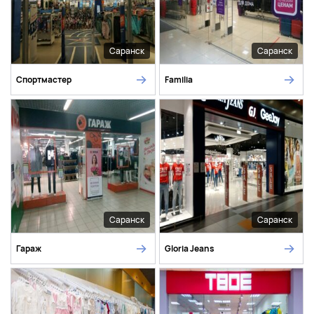
Саранск
Саранск
Спортмастер
Familia
Саранск
Саранск
Гараж
Gloria Jeans