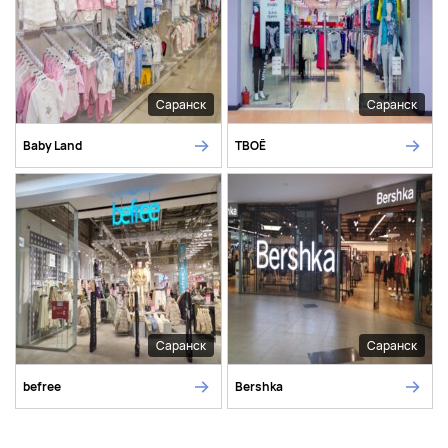
Саранск
Саранск
Baby Land
ТВОЁ
Саранск
Саранск
befree
Bershka