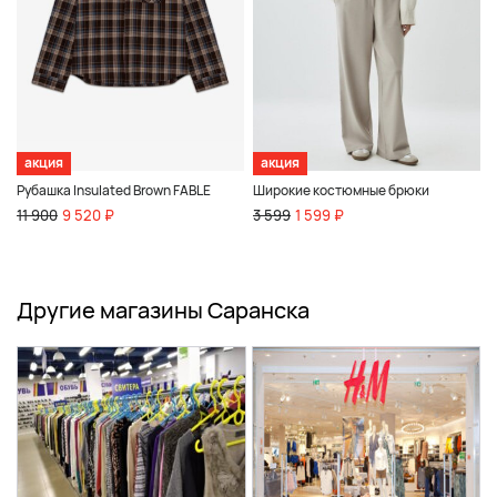
акция
акция
Рубашка Insulated Brown FABLE
Широкие костюмные брюки
11 900
9 520 ₽
3 599
1 599 ₽
Другие магазины Саранска