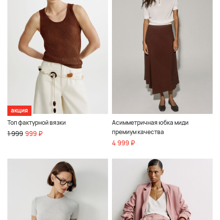
акция
Топ фактурной вязки
Асимметричная юбка миди
премиум качества
1 999
999 ₽
4 999 ₽