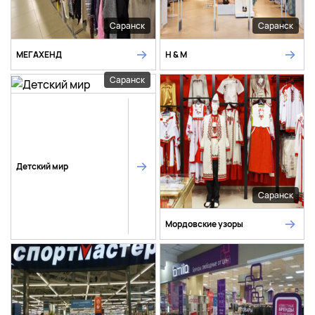
Саранск
Саранск
МЕГАХЕНД
H & M
Саранск
Детский мир
Саранск
Мордовские узоры