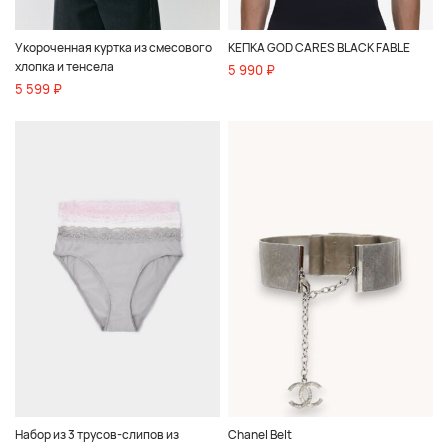
Укороченная куртка из смесового
КЕПКА GOD CARES BLACK FABLE
хлопка и тенсела
5 990 ₽
5 599 ₽
Набор из 3 трусов-слипов из
Chanel Belt