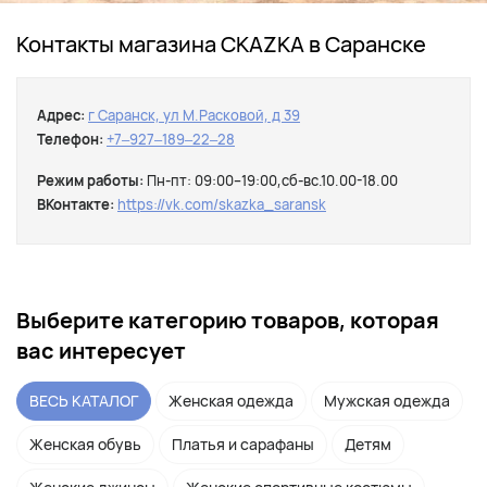
Контакты магазина СКАZКА в Саранске
Адрес:
г Саранск, ул М.Расковой, д 39
Телефон:
+7‒927‒189‒22‒28
Режим работы:
Пн-пт: 09:00–19:00,сб-вс.10.00-18.00
ВКонтакте:
https://vk.com/skazka_saransk
Выберите категорию товаров, которая
вас интересует
ВЕСЬ КАТАЛОГ
Женская одежда
Мужская одежда
Женская обувь
Платья и сарафаны
Детям