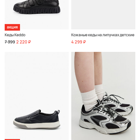
акция
Кеды Keddo
Кожаные кеды на липучках детские
7 399
2 220 ₽
4 299 ₽