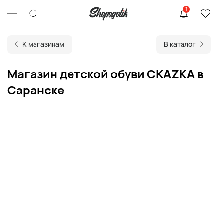
1
К магазинам
В каталог
Магазин детской обуви СКАZКА в
Саранске