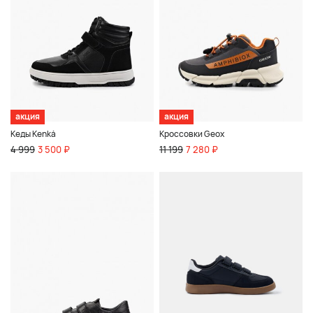
акция
акция
Кеды Kenkä
Кроссовки Geox
4 999
3 500 ₽
11 199
7 280 ₽