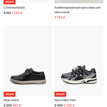
акция
Слипоны Keddo
Комбинированные кроссовки для
мальчиков
3 150
1 260 ₽
3 799 ₽
акция
акция
Кеды Zebra
Кроссовки Sela
2 399
960 ₽
5 999
5 399 ₽