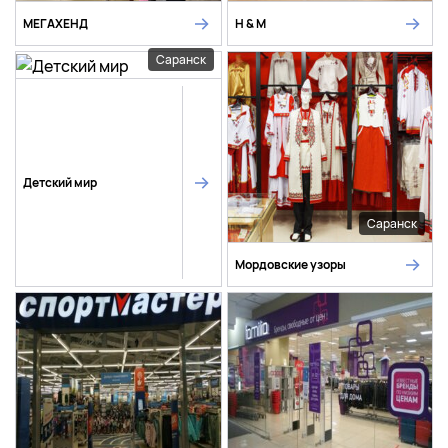
МЕГАХЕНД
H & M
Саранск
Детский мир
Саранск
Мордовские узоры