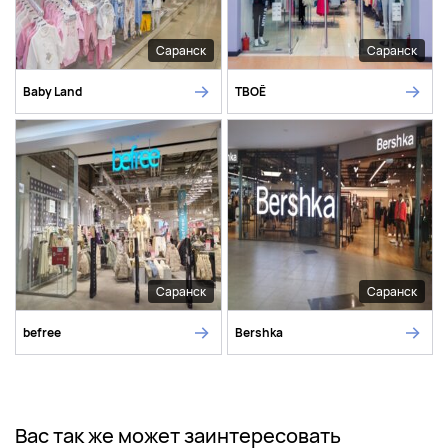
Саранск
Саранск
Baby Land
ТВОЁ
Саранск
Саранск
befree
Bershka
Вас так же может заинтересовать