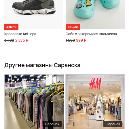
акция
акция
Кроссовки Antilopa
Сабо с декором для мальчиков
3 499
2 275 ₽
1 599
999 ₽
Другие магазины Саранска
Саранск
Саранск