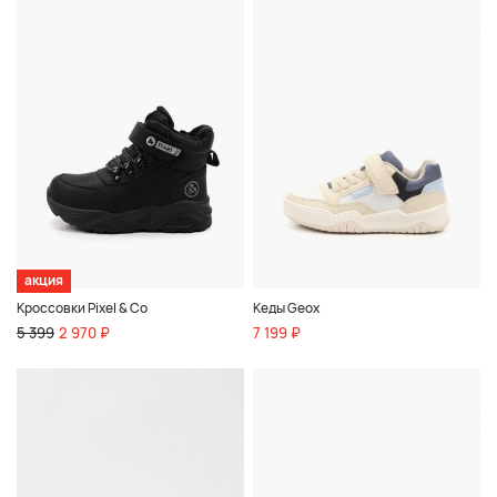
акция
Кроссовки Pixel & Co
Кеды Geox
5 399
2 970 ₽
7 199 ₽