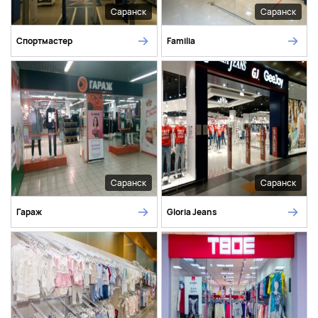
Саранск
Саранск
Спортмастер
Familia
Саранск
Саранск
Гараж
Gloria Jeans