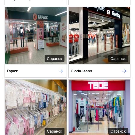
Саранск
Саранск
Гараж
Gloria Jeans
Саранск
Саранск