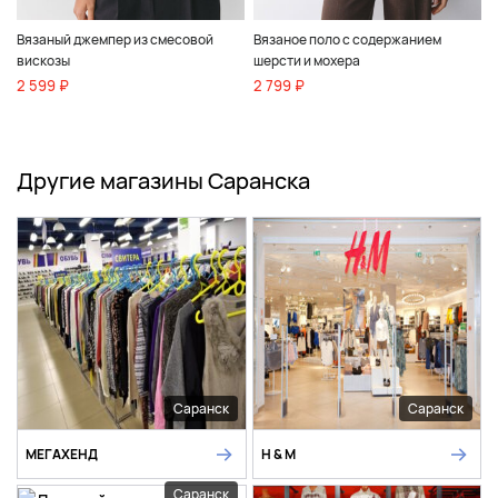
Вязаный джемпер из смесовой
Вязаное поло с содержанием
вискозы
шерсти и мохера
2 599 ₽
2 799 ₽
Другие магазины Саранска
Саранск
Саранск
МЕГАХЕНД
H & M
Саранск