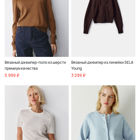
Вязаный джемпер-поло из шерсти
Вязаный джемпер из линейки SELA
премиум качества
Young
5 999 ₽
3 299 ₽