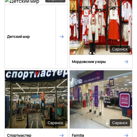
Детский мир
Саранск
Мордовские узоры
Саранск
Саранск
Спортмастер
Familia