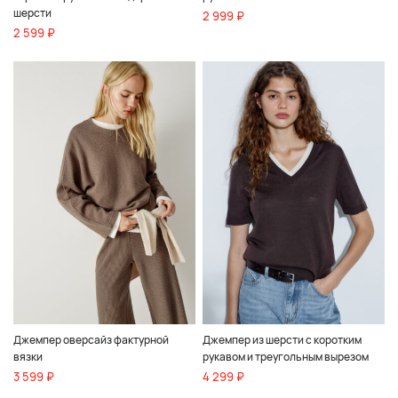
шерсти
2 999 ₽
2 599 ₽
Джемпер оверсайз фактурной
Джемпер из шерсти с коротким
вязки
рукавом и треугольным вырезом
3 599 ₽
4 299 ₽