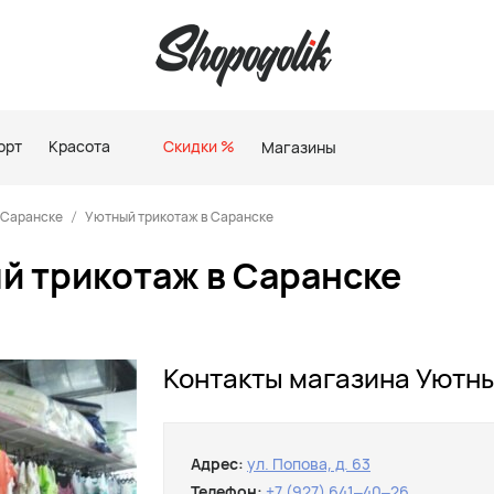
орт
Красота
Скидки %
Магазины
 Саранске
Уютный трикотаж в Саранске
й трикотаж в Саранске
Контакты магазина Уютны
Адрес:
ул. Попова, д. 63
Телефон:
+7 (927) 641‒40‒26