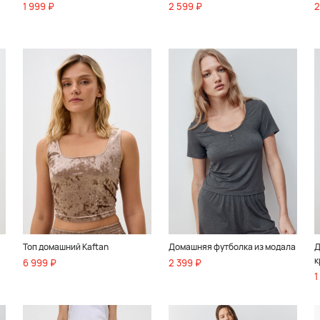
1 999 ₽
2 599 ₽
2
Топ домашний Kaftan
Домашняя футболка из модала
Д
к
6 999 ₽
2 399 ₽
1