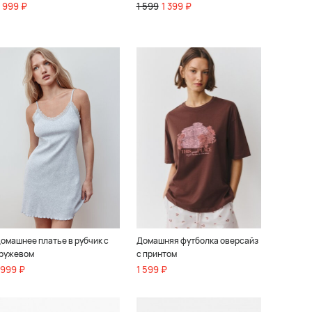
 999 ₽
1 599
1 399 ₽
омашнее платье в рубчик с
Домашняя футболка оверсайз
ружевом
с принтом
 999 ₽
1 599 ₽