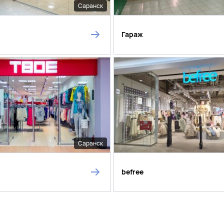
Саранск
Гараж
Саранск
befree