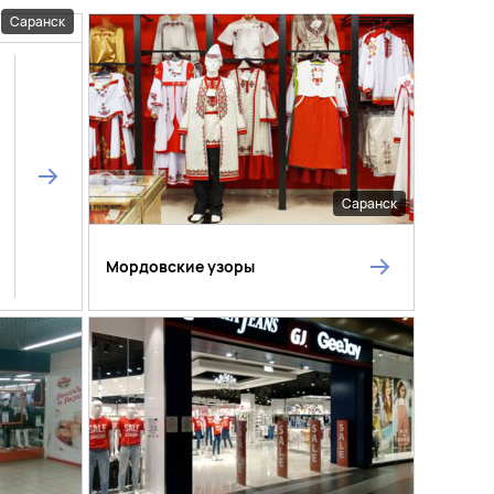
Саранск
Саранск
Мордовские узоры