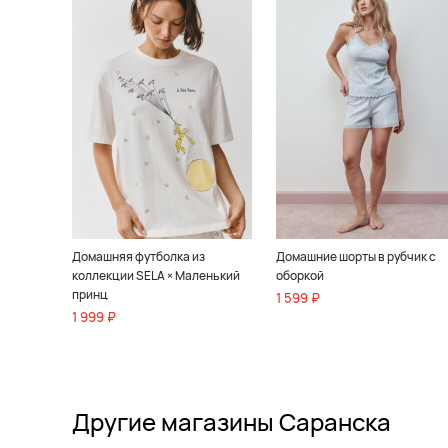
Домашняя футболка из
Домашние шорты в рубчик с
коллекции SELA × Маленький
оборкой
принц
1 599 ₽
1 999 ₽
Другие магазины Саранска