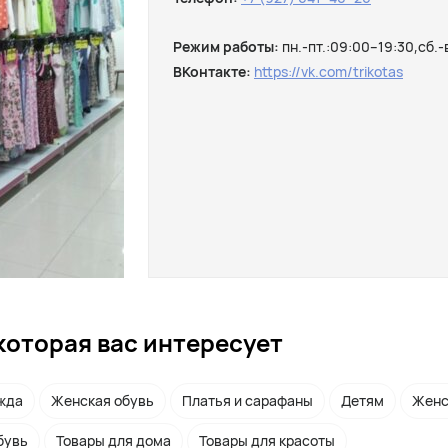
Режим работы:
пн.-пт.:09:00–19:30,сб.
ВКонтакте:
https://vk.com/trikotas
которая вас интересует
жда
Женская обувь
Платья и сарафаны
Детям
Женс
бувь
Товары для дома
Товары для красоты