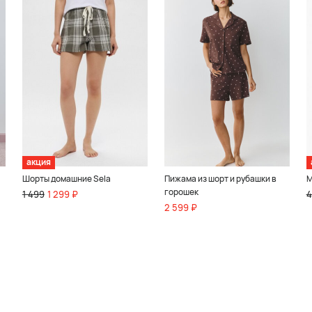
акция
Шорты домашние Sela
Пижама из шорт и рубашки в
М
горошек
1 499
1 299 ₽
4
2 599 ₽