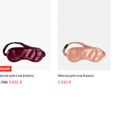
акция
аска для сна Assoro
Маска для сна Assoro
 790
3 832 ₽
3 290 ₽