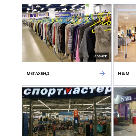
Саранск
МЕГАХЕНД
H & M