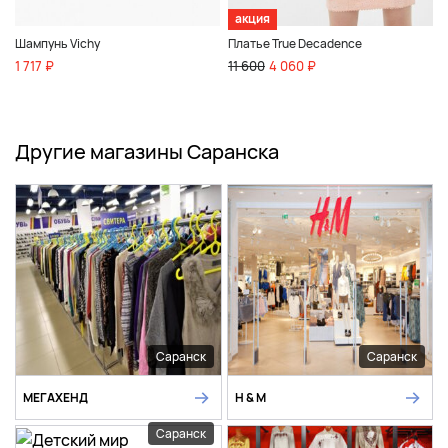
акция
Шампунь Vichy
Платье True Decadence
1 717 ₽
11 600
4 060 ₽
Другие магазины Саранска
Саранск
Саранск
МЕГАХЕНД
H & M
Саранск