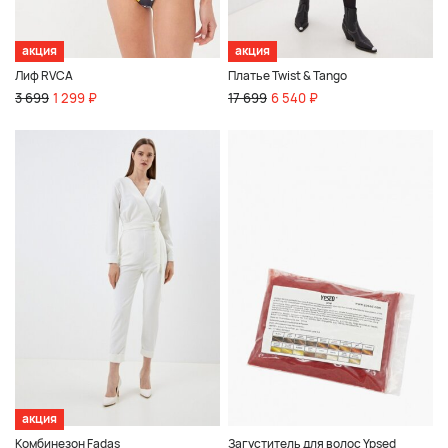
акция
акция
Лиф RVCA
Платье Twist & Tango
3 699
1 299 ₽
17 699
6 540 ₽
акция
Комбинезон Fadas
Загуститель для волос Ypsed