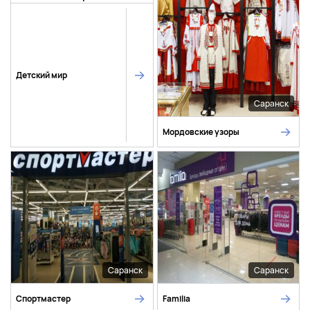
Детский мир
Саранск
Мордовские узоры
Саранск
Саранск
Спортмастер
Familia