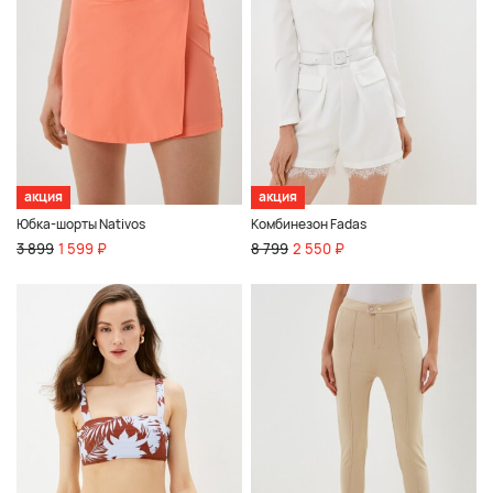
акция
акция
Юбка-шорты Nativos
Комбинезон Fadas
3 899
1 599 ₽
8 799
2 550 ₽