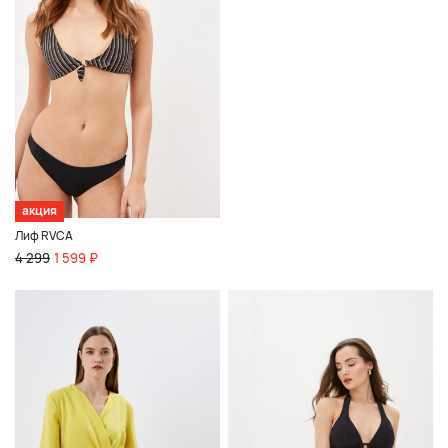
акция
Лиф RVCA
4 299
1 599 ₽