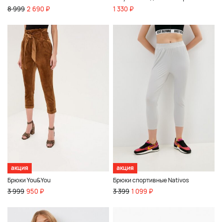
8 999
2 690 ₽
1 330 ₽
акция
акция
Брюки You&You
Брюки спортивные Nativos
3 999
950 ₽
3 399
1 099 ₽