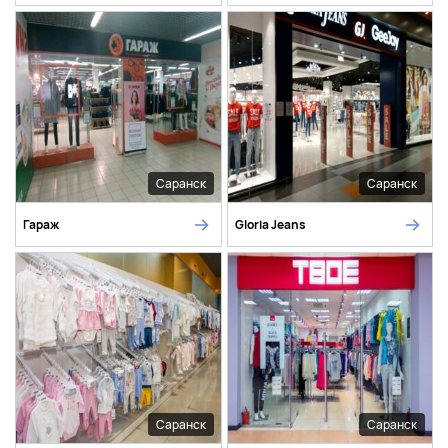
Саранск
Саранск
Гараж
Gloria Jeans
Саранск
Саранск