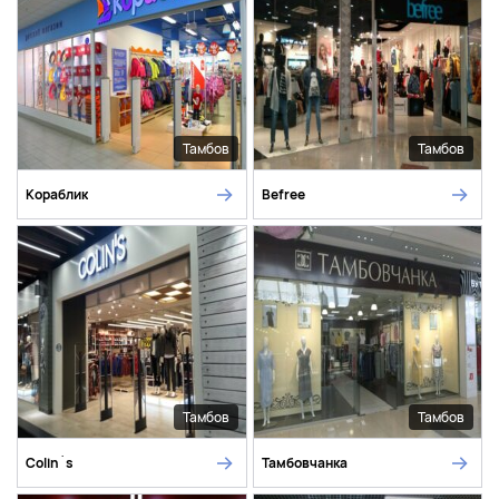
Тамбов
Тамбов
Кораблик
Befree
Тамбов
Тамбов
Colin`s
Тамбовчанка