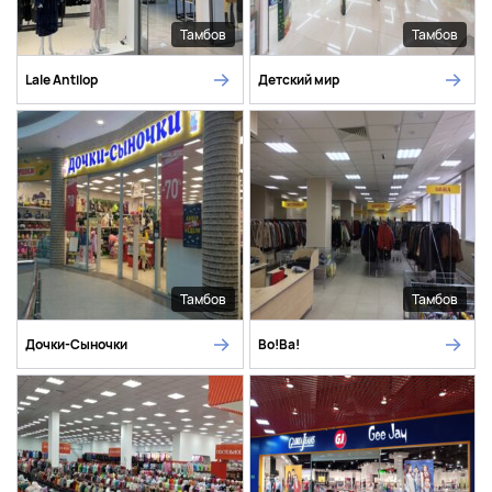
Тамбов
Тамбов
Lale Antilop
Детский мир
Тамбов
Тамбов
Дочки-Сыночки
Во!Ва!