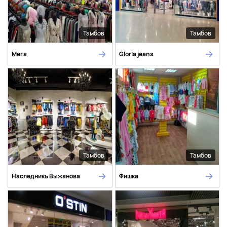
Тамбов
Тамбов
Мега
Gloria jeans
Тамбов
Тамбов
Наследникъ Выжанова
Фишка