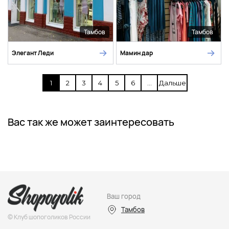
Тамбов
Тамбов
Элегант Леди
Мамин дар
1
2
3
4
5
6
...
Дальше
Вас так же может заинтересовать
Ваш город
Тамбов
© Клуб шопоголиков России