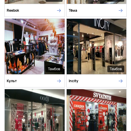
Reebok
Тёма
Тамбов
Тамбов
Культ
Incity