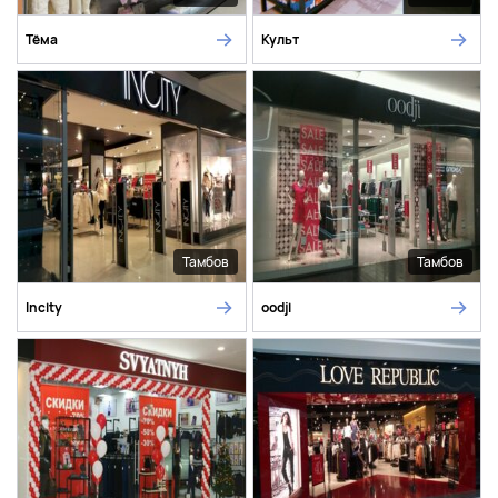
Тёма
Культ
Тамбов
Тамбов
Incity
oodji