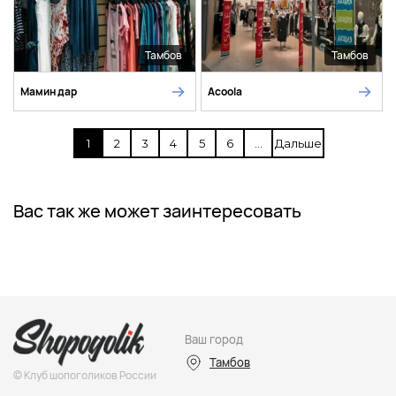
Тамбов
Тамбов
Мамин дар
Acoola
1
2
3
4
5
6
...
Дальше
Вас так же может заинтересовать
Ваш город
Тамбов
© Клуб шопоголиков России