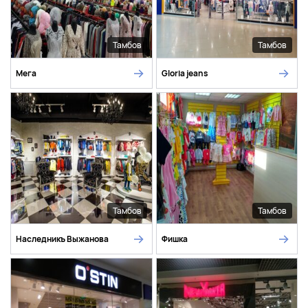
Тамбов
Тамбов
Мега
Gloria jeans
Тамбов
Тамбов
Наследникъ Выжанова
Фишка