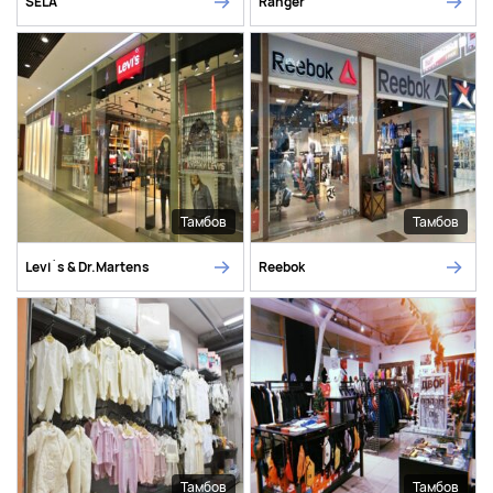
SELA
Ranger
Тамбов
Тамбов
Levi`s & Dr.Martens
Reebok
Тамбов
Тамбов