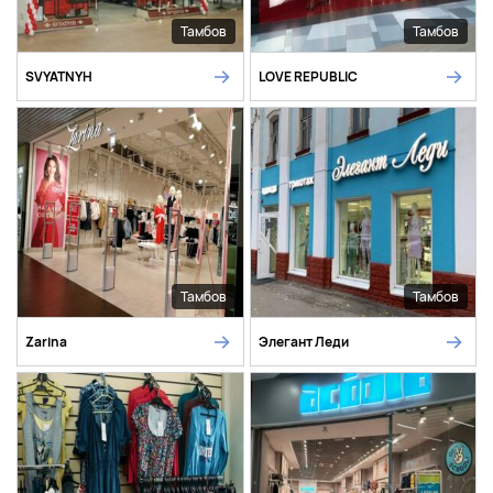
Тамбов
Тамбов
SVYATNYH
LOVE REPUBLIC
Тамбов
Тамбов
Zarina
Элегант Леди