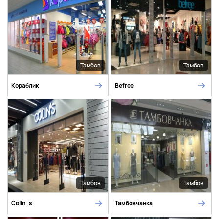
Тамбов
Тамбов
Кораблик
Befree
Тамбов
Тамбов
Colin`s
Тамбовчанка