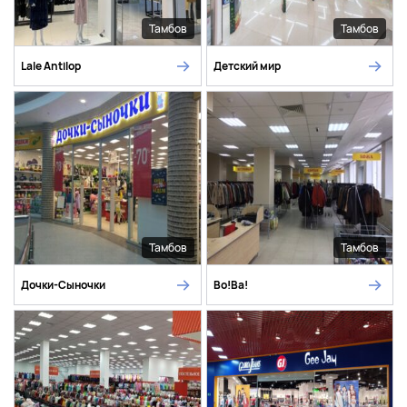
Тамбов
Тамбов
Lale Antilop
Детский мир
Тамбов
Тамбов
Дочки-Сыночки
Во!Ва!