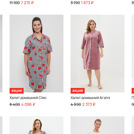
11 100
7 215 ₽
3 190
1 673 ₽
3
акция
акция
Халат домашний Cleo
Халат домашний Агапэ
П
6 400
4 096 ₽
4 590
2 373 ₽
9