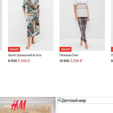
акция
акция
Халат домашний Агапэ
Пижама Cleo
П
6 990
5 290 ₽
10 300
3 296 ₽
6