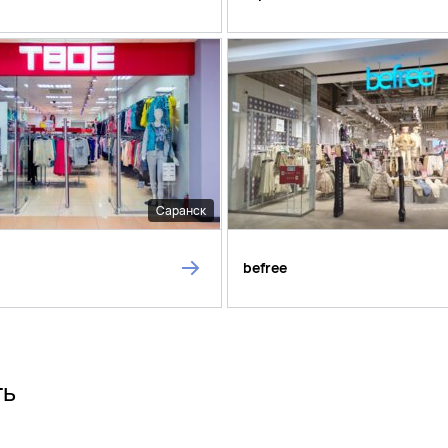
Саранск
befree
ть