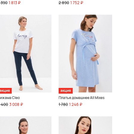
 390
1 813 ₽
2 890
1 752 ₽
акция
акция
ижама Cleo
Платье домашнее All Mixes
 400
3 008 ₽
1 780
1 246 ₽