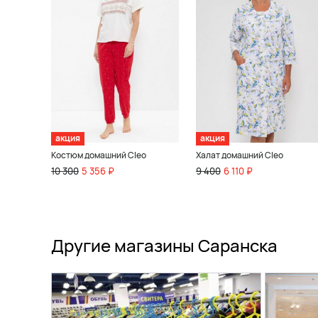
акция
акция
Костюм домашний Cleo
Халат домашний Cleo
10 300
5 356 ₽
9 400
6 110 ₽
Другие магазины Саранска