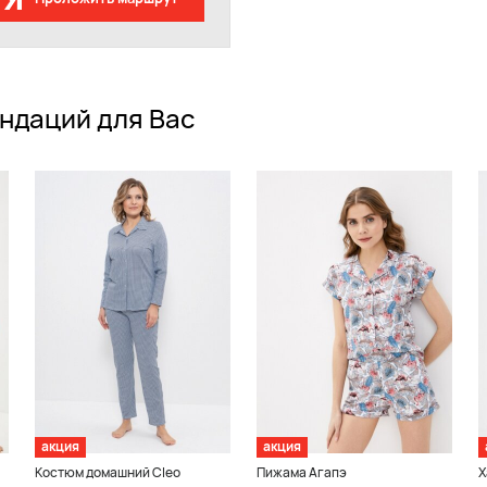
ндаций для Вас
акция
акция
Костюм домашний Cleo
Пижама Агапэ
Х