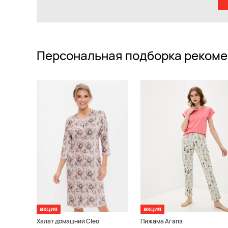
Персональная подборка рекоме
акция
акция
Халат домашний Cleo
Пижама Агапэ