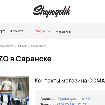
орт
Красота
Скидки %
Магазины
 Саранске
COMAZO в Саранске
O в Саранске
Контакты магазина COMA
Адрес:
ул. Пролетарская, д. 83А
Телефон:
+7 (927) 180‒27‒27