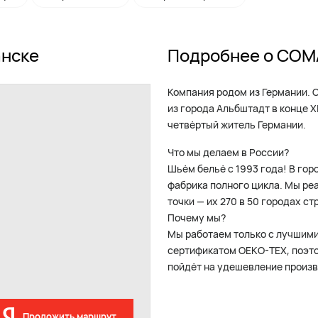
анске
Подробнее о CO
Компания родом из Германии. 
из города Альбштадт в конце X
четвёртый житель Германии.
Что мы делаем в России?
Шьём бельё с 1993 года! В го
фабрика полного цикла. Мы ре
точки — их 270 в 50 городах ст
Почему мы?
Мы работаем только с лучшим
сертификатом OEKO-TEX, поэто
пойдёт на удешевление произв
Проложить маршрут