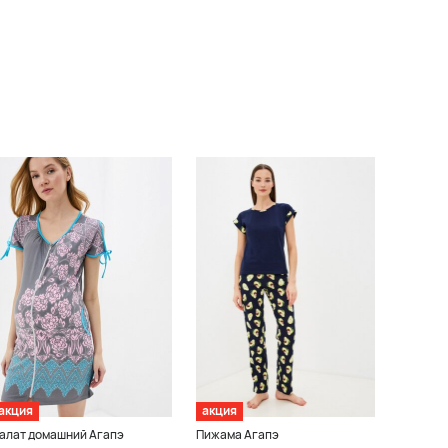
акция
акция
алат домашний Агапэ
Пижама Агапэ