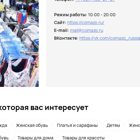
Режим работы:
10:00 - 20:00
Сайт:
https://comazo.ru/
E-mail:
mail@comazo.ru
ВКонтакте:
https://vk.com/comazo_russi
которая вас интересует
жда
Женская обувь
Платья и сарафаны
Детям
Женс
бувь
Товары для дома
Товары для красоты