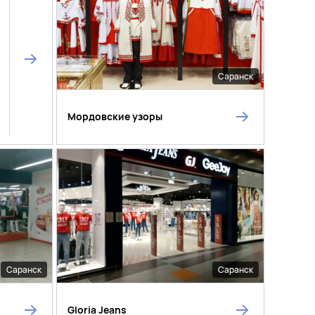
Саранск
Мордовские узоры
Саранск
Саранск
Gloria Jeans