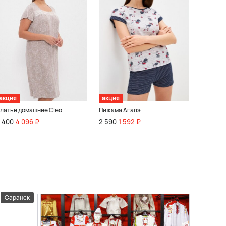
акция
акция
латье домашнее Cleo
Пижама Агапэ
 400
4 096 ₽
2 590
1 592 ₽
Саранск