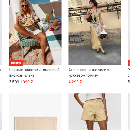
акция
м
Шорты с принтом из смесовой
Атласное платье миди с
Р
вискозы и льна
кружевом по низу
с
3 599
1 999 ₽
4 299 ₽
3