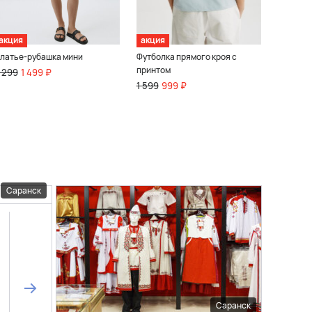
акция
акция
латье-рубашка мини
Футболка прямого кроя с
принтом
 299
1 499 ₽
1 599
999 ₽
Саранск
Саранск