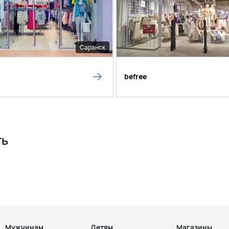
Саранск
befree
ть
Мужчинам
Детям
Магазины