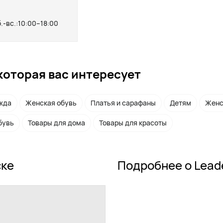
б.-вс.:10:00–18:00
которая вас интересует
жда
Женская обувь
Платья и сарафаны
Детям
Женс
бувь
Товары для дома
Товары для красоты
ске
Подробнее о Lead