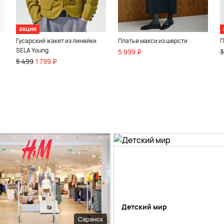
акция
Гусарский жакет из линейки
Платье макси из шерсти
П
SELA Young
5 999 ₽
3
5 499
1 799 ₽
Детский мир
Саранск