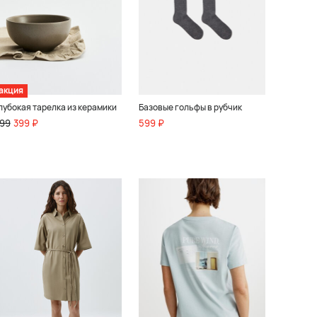
акция
лубокая тарелка из керамики
Базовые гольфы в рубчик
99
399 ₽
599 ₽