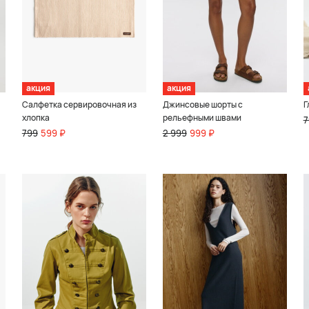
акция
акция
Cалфетка сервировочная из
Джинсовые шорты с
Г
хлопка
рельефными швами
7
799
599 ₽
2 999
999 ₽