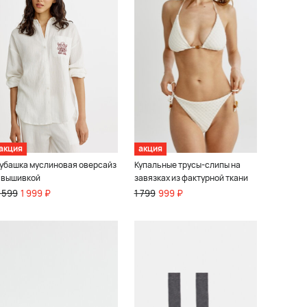
акция
акция
убашка муслиновая оверсайз
Купальные трусы-слипы на
 вышивкой
завязках из фактурной ткани
 599
1 999 ₽
1 799
999 ₽