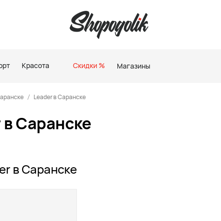
орт
Красота
Скидки %
Магазины
Саранске
Leader в Саранске
 в Саранске
er в Саранске