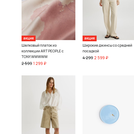
акция
акция
Шелковый платок из
Широкие джинсы со средней
коллекции ART PEOPLE с
посадкой
TONY.WWWWW
4 299
2 599 ₽
2 599
1 299 ₽