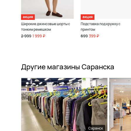
акция
акция
Широкие джинсовые шорты с
Подставка под кружку с
тонким ремешком
принтом
2 999
1 999 ₽
699
399 ₽
Другие магазины Саранска
Саранск