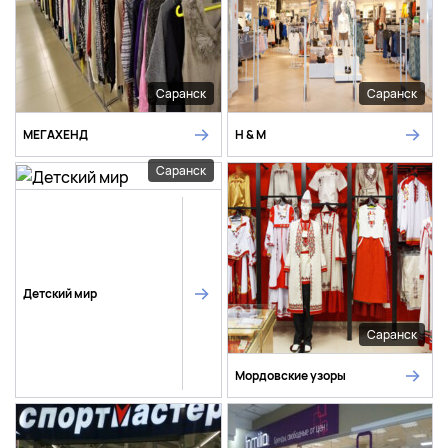
Саранск
Саранск
МЕГАХЕНД
H & M
Саранск
Детский мир
Саранск
Мордовские узоры