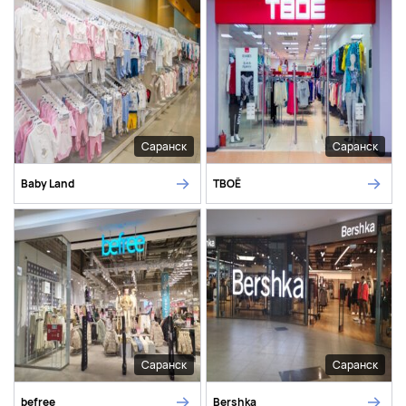
Саранск
Саранск
Baby Land
ТВОЁ
Саранск
Саранск
befree
Bershka