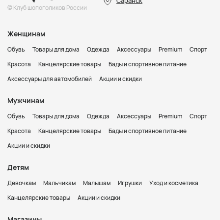
Саранск
© Клуб шопоголиков России
Женщинам
Обувь
Товары для дома
Одежда
Аксессуары
Premium
Спорт
Красота
Канцелярские товары
Бады и спортивное питание
Аксессуары для автомобилей
Акции и скидки
Мужчинам
Обувь
Товары для дома
Одежда
Аксессуары
Premium
Спорт
Красота
Канцелярские товары
Бады и спортивное питание
Акции и скидки
Детям
Девочкам
Мальчикам
Малышам
Игрушки
Уход и косметика
Канцелярские товары
Акции и скидки
Магазины