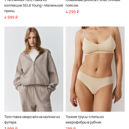
коллекции SELA Young × Маленький
поясом
принц
4 299 ₽
4 999 ₽
Толстовка оверсайз на молнии из
Тонкие трусы-слипы из
футера
микрофибры в рубчик
3 999 ₽
799 ₽