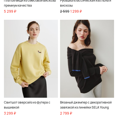
Платье миди из смесовой вискозы
Рубашка классическая изо льна и
премиум качества
вискозы
5 299 ₽
2 599
1 299 ₽
Свитшот оверсайз из футера с
Вязаный джемпер с декоративной
вышивкой
завязкой из линейки SELA Young
3 299 ₽
2 799 ₽