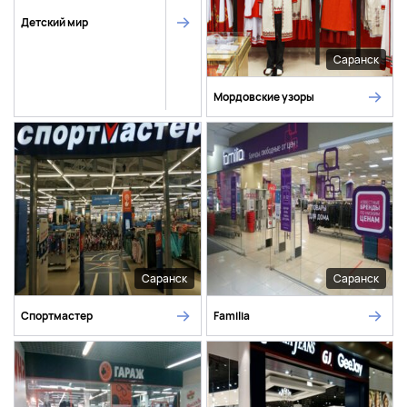
Детский мир
Саранск
Мордовские узоры
Саранск
Саранск
Спортмастер
Familia