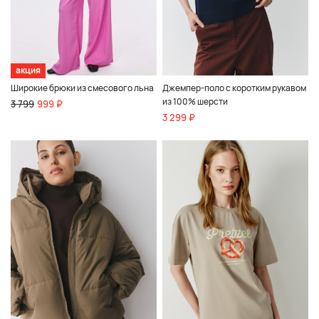
акция
Широкие брюки из смесового льна
Джемпер-поло с коротким рукавом
из 100% шерсти
3 799
999 ₽
3 299 ₽