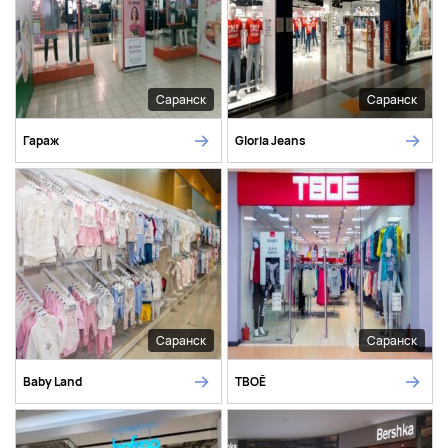
Саранск
Саранск
Гараж
Gloria Jeans
Саранск
Саранск
Baby Land
ТВОЁ