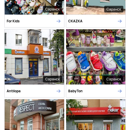
Саранск
Саранск
For Kids
СКАZКА
Саранск
Саранск
Antilopa
BabyТоп