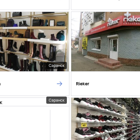
Саранск
а
Rieker
Саранск