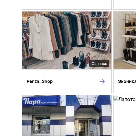
Саранск
Penza_Shop
Эконик