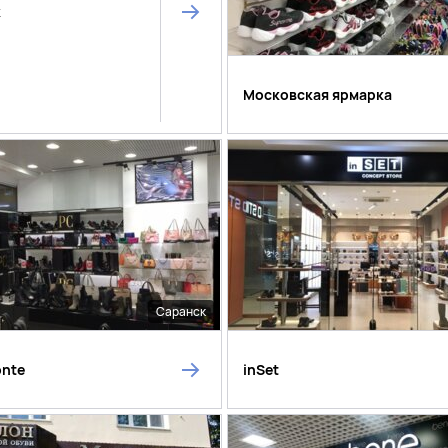
к
Московская ярмарка
Саранск
onte
inSet