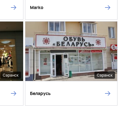
Marko
Саранск
Саранск
Беларусь