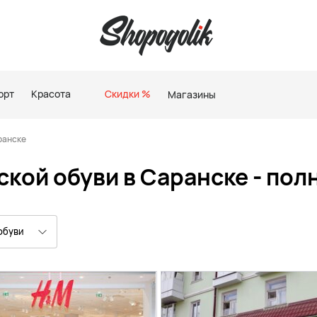
орт
Красота
Скидки %
Магазины
ранске
кой обуви в Саранске - пол
обуви