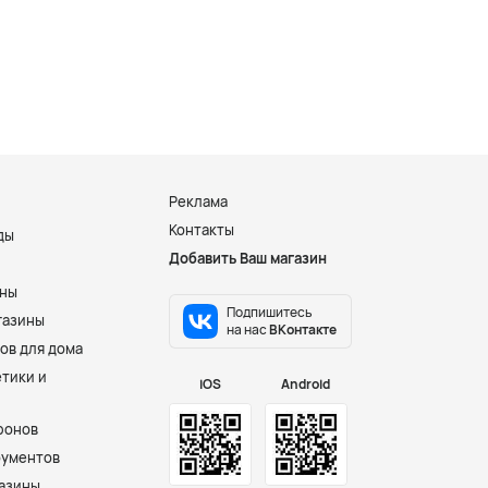
Реклама
Контакты
ды
Добавить Ваш магазин
и
ины
Подпишитесь
газины
на нас
ВКонтакте
ов для дома
тики и
iOS
Android
фонов
рументов
азины