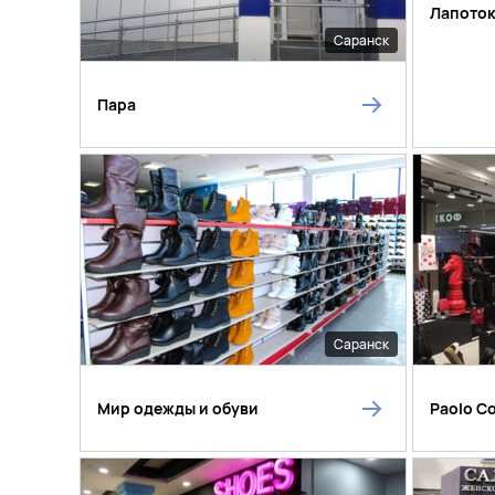
Лапото
Саранск
Пара
Саранск
Мир одежды и обуви
Paolo C