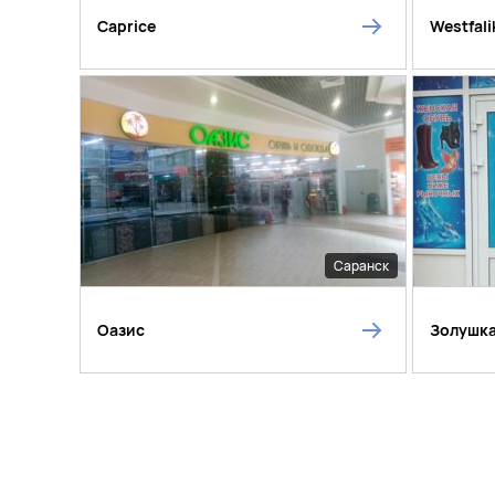
Caprice
Westfali
Саранск
Оазис
Золушк