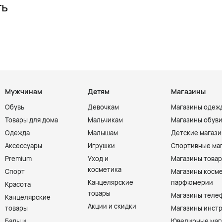
ть
Мужчинам
Детям
Магазины
Обувь
Девочкам
Магазины одеж
Товары для дома
Мальчикам
Магазины обув
Одежда
Малышам
Детские магаз
Аксессуары
Игрушки
Спортивные ма
Premium
Уход и
Магазины товар
косметика
Спорт
Магазины косме
Канцелярские
парфюмерии
Красота
товары
Магазины теле
Канцелярские
Акции и скидки
товары
Магазины инст
Бады и
Ювелирные маг