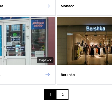
ka
Monaco
Саранск
а
Bershka
1
2