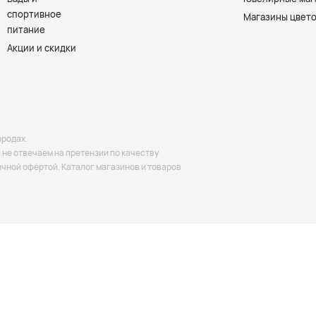
спортивное
Магазины цвет
питание
Акции и скидки
ородах.
не отвечаем на претензии по качеству
ичной офёртой. Каталог магазинов и товаров