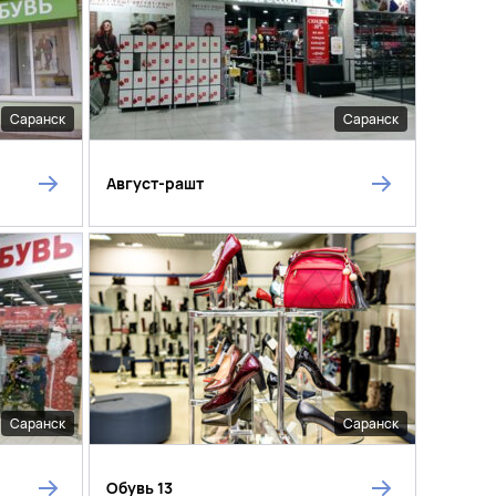
Саранск
Саранск
Август-рашт
Саранск
Саранск
Обувь 13