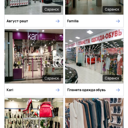
Саранск
Саранск
Август-рашт
Familia
Саранск
Саранск
Kari
Планета одежда обувь