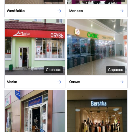
Westfalika
Monaco
Саранск
Саранск
Marko
Оазис