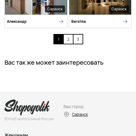
Саранск
Саранск
Александр
Bershka
1
2
3
Вас так же может заинтересовать
Ваш город
Саранск
© Клуб шопоголиков России
Женщинам