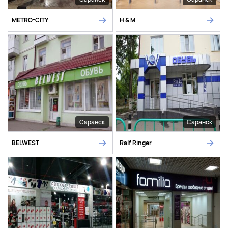
METRO-CITY
H & M
Саранск
Саранск
BELWEST
Ralf Ringer