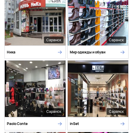
Саранск
Саранск
Ника
Мир одежды и обуви
Саранск
Саранск
Paolo Conte
inSet