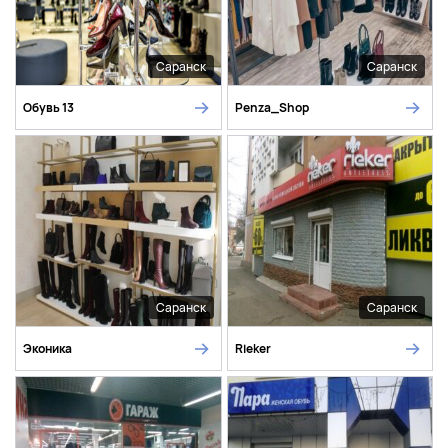
Саранск
Саранск
Обувь 13
Penza_Shop
Саранск
Саранск
Эконика
Rieker