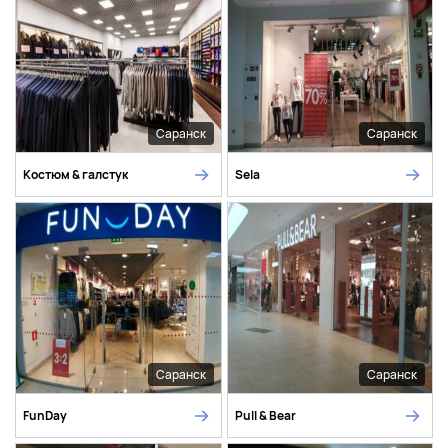
Саранск
Саранск
Костюм & галстук
Sela
Саранск
Саранск
FunDay
Pull & Bear