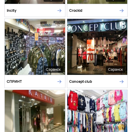
Incity
Crockid
Саранск
Саранск
СПРИНТ
Concept club