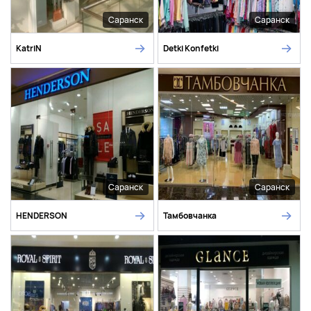
Саранск
Саранск
KatriN
Detki Konfetki
Саранск
Саранск
HENDERSON
Тамбовчанка