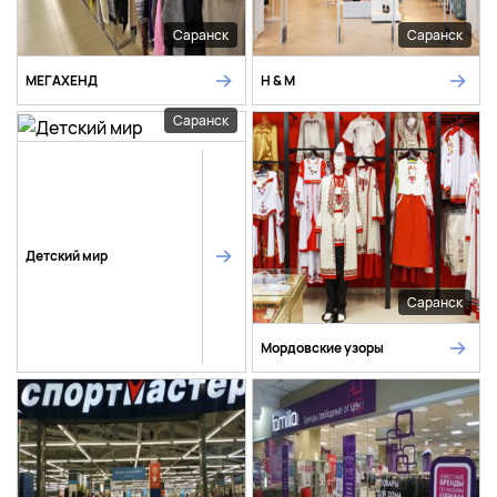
Саранск
Саранск
МЕГАХЕНД
H & M
Саранск
Детский мир
Саранск
Мордовские узоры