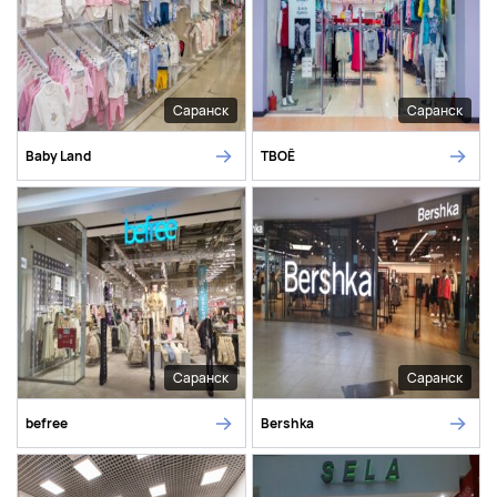
Саранск
Саранск
Baby Land
ТВОЁ
Саранск
Саранск
befree
Bershka