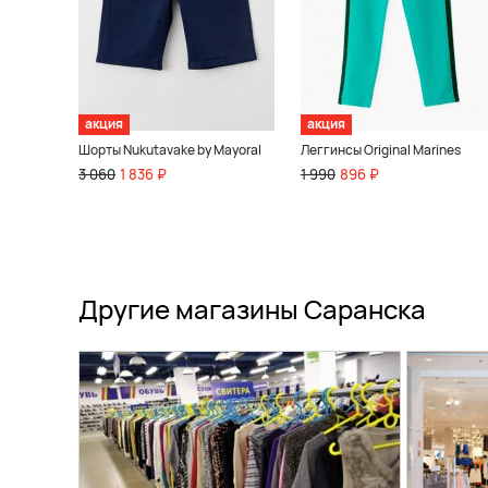
акция
акция
Шорты Nukutavake by Mayoral
Леггинсы Original Marines
3 060
1 836 ₽
1 990
896 ₽
Другие магазины Саранска