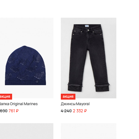
акция
акция
апка Original Marines
Джинсы Mayoral
 690
761 ₽
4 240
2 332 ₽