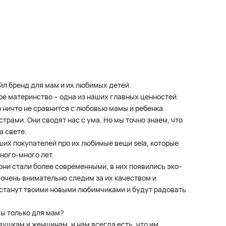
йл бренд для мам и их любимых детей.
ое материнство – одна из наших главных ценностей.
о ничто не сравнится с любовью мамы и ребенка.
рами. Они сводят нас с ума. Но мы точно знаем, что
а свете.
ших покупателей про их любимые вещи sela, которые
много-много лет.
они стали более современными, в них появились эко-
 очень внимательно следим за их качеством и
a станут твоими новыми любимчиками и будут радовать
мы только для мам?
вушкам и женщинам, и нам всегда есть, что им