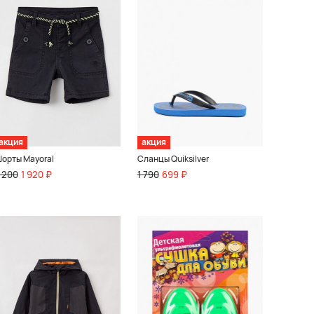
акция
акция
орты Mayoral
Сланцы Quiksilver
 200
1 920 ₽
1 790
699 ₽