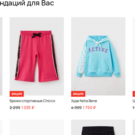
ндаций для Вас
акция
акция
Брюки спортивные Chicco
Худи Nota Bene
Ш
2 299
1 035 ₽
4 999
1 750 ₽
1