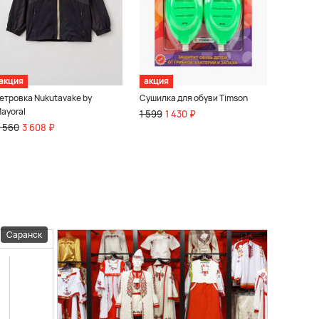
акция
акция
етровка Nukutavake by
Сушилка для обуви Timson
ayoral
1 599
1 430 ₽
 560
3 608 ₽
Саранск