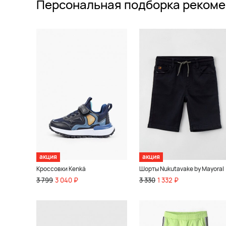
Персональная подборка рекоме
акция
акция
Кроссовки Kenkä
Шорты Nukutavake by Mayoral
3 799
3 040 ₽
3 330
1 332 ₽