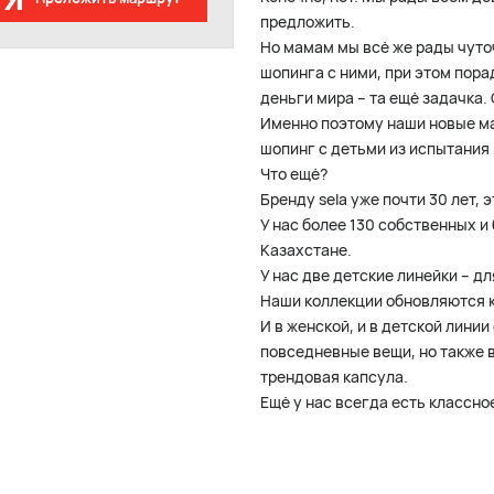
предложить.
Но мамам мы всё же рады чуточ
шопинга с ними, при этом пора
деньги мира – та ещё задачка
Именно поэтому наши новые ма
шопинг с детьми из испытания
Что ещё?
Бренду sela уже почти 30 лет,
У нас более 130 собственных и
Казахстане.
У нас две детские линейки – дл
Наши коллекции обновляются 
И в женской, и в детской лини
повседневные вещи, но также 
трендовая капсула.
Ещё у нас всегда есть классн