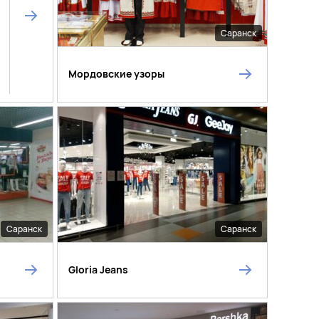
Саранск
Мордовские узоры
Саранск
Саранск
Gloria Jeans