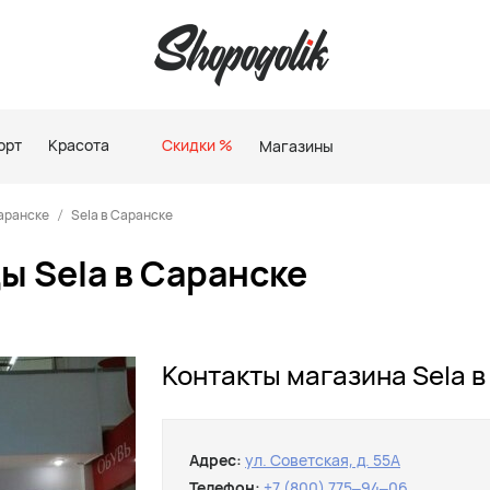
орт
Красота
Скидки %
Магазины
аранске
Sela в Саранске
ы Sela в Саранске
Контакты магазина Sela 
Адрес:
ул. Советская, д. 55А
Телефон:
+7 (800) 775‒94‒06