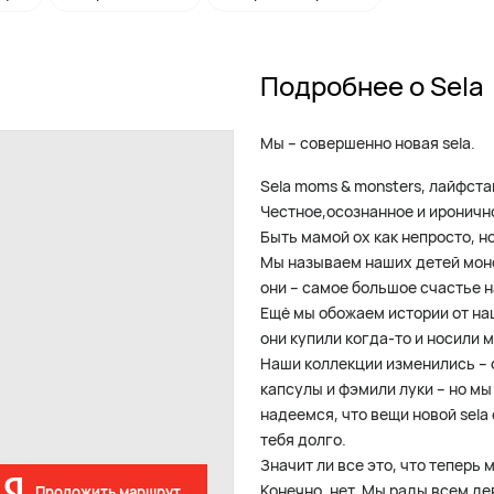
Подробнее о Sela
Мы – совершенно новая sela.
Sela moms & monsters, лайфста
Честное,осознанное и ироничн
Быть мамой ох как непросто, н
Мы называем наших детей монст
они – самое большое счастье н
Ещё мы обожаем истории от на
они купили когда-то и носили 
Наши коллекции изменились – 
капсулы и фэмили луки – но мы
надеемся, что вещи новой sel
тебя долго.
Значит ли все это, что теперь 
Конечно, нет. Мы рады всем де
Проложить маршрут