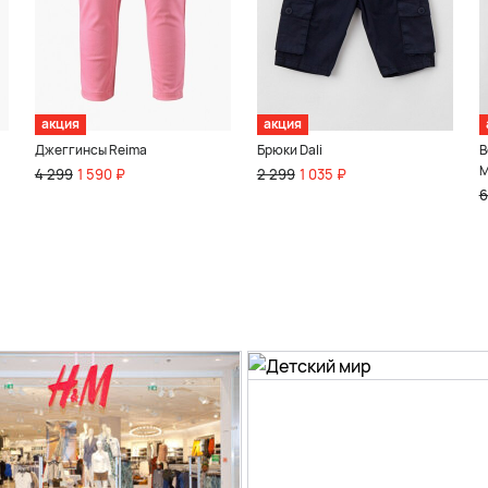
акция
акция
Джеггинсы Reima
Брюки Dali
В
M
4 299
1 590 ₽
2 299
1 035 ₽
6