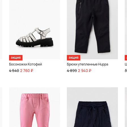
акция
акция
Босоножки Котофей
Брюки утепленные Huppa
Ш
4 540
2 760 ₽
4 899
2 940 ₽
3