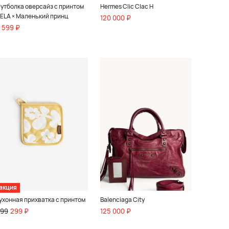
утболка оверсайз с принтом
Hermes Clic Clac H
ELA × Маленький принц
120 000 ₽
 599 ₽
акция
ухонная прихватка с принтом
Balenciaga City
99
299 ₽
125 000 ₽