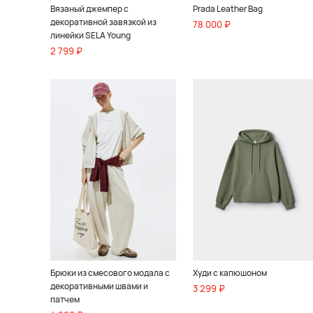
Вязаный джемпер с
Prada Leather Bag
декоративной завязкой из
78 000 ₽
линейки SELA Young
2 799 ₽
Брюки из смесового модала с
Худи с капюшоном
декоративными швами и
3 299 ₽
патчем