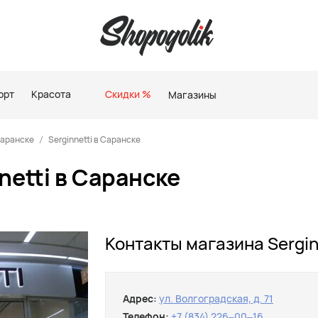
орт
Красота
Скидки %
Магазины
Саранске
Serginnetti в Саранске
etti в Саранске
Контакты магазина Sergin
Адрес:
ул. Волгоградская, д. 71
Телефон:
+7 (834) 226‒00‒16