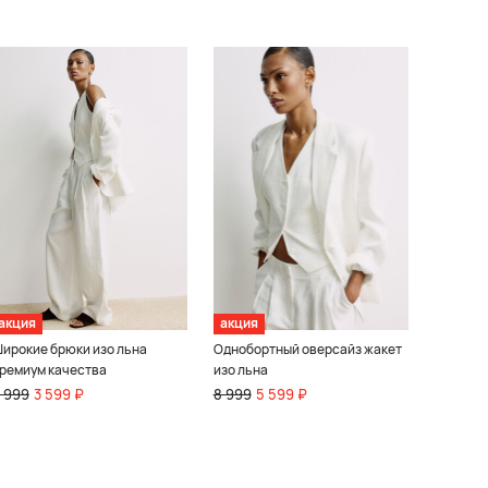
акция
акция
ирокие брюки изо льна
Однобортный оверсайз жакет
ремиум качества
изо льна
 999
3 599 ₽
8 999
5 599 ₽