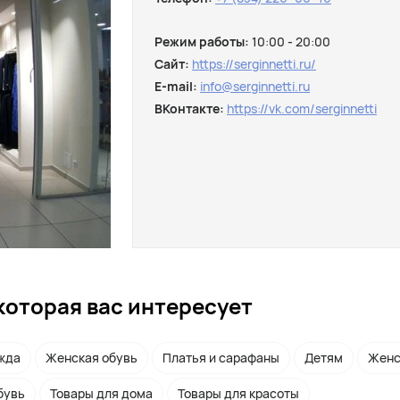
Режим работы:
10:00 - 20:00
Сайт:
https://serginnetti.ru/
E-mail:
info@serginnetti.ru
ВКонтакте:
https://vk.com/serginnetti
которая вас интересует
жда
Женская обувь
Платья и сарафаны
Детям
Женс
бувь
Товары для дома
Товары для красоты