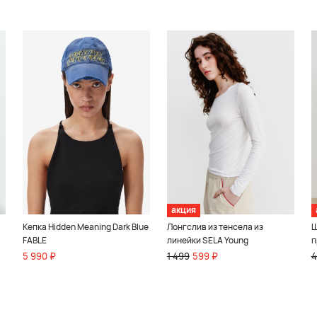
акция
Кепка Hidden Meaning Dark Blue
Лонгслив из тенсела из
Ш
FABLE
линейки SELA Young
п
5 990 ₽
1 499
599 ₽
4