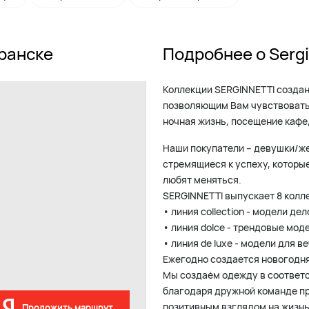
аранске
Подробнее о Sergi
Коллекции SERGINNETTI создан
позволяющим Вам чувствовать 
ночная жизнь, посещение кафе,
Наши покупатели – девушки/жен
стремящиеся к успеху, которы
любят меняться.
SERGINNETTI выпускает 8 колле
• линия collection - модели де
• линия dolce - трендовые мод
• линия de luxe - модели для в
Ежегодно создается новогодн
Мы создаём одежду в соответ
благодаря дружной команде пр
позитивным взглядом на жизнь
Проложить маршрут