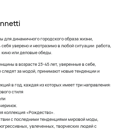
nnetti
ы для динамичного городского образа жизни,
себя уверено и неотразимо в любой ситуации: работа,
 кино или деловые обеды.
щины в возрасте 23-45 лет, уверенные в себе,
е следят за модой, принимают новые тенденции и
кций в год, каждая из которых имеет три направления:
лового стиля
ели
ечеринок.
яя коллекция «Рождество».
ствии с последними тенденциями мировой моды,
огрессивных, увлеченных, творческих людей с
.