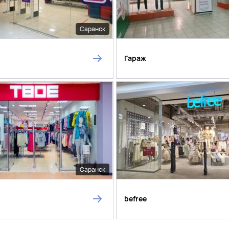
Саранск
Гараж
Саранск
befree