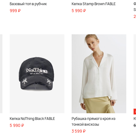
Базовый топ в рубчик
Кепка Stamp Brown FABLE
Ф
S
999 ₽
5 990 ₽
2
Кепка NoThing Black FABLE
Рубашка прямого кроя из
К
тонкой вискозы
5 990 ₽
6
3 599 ₽