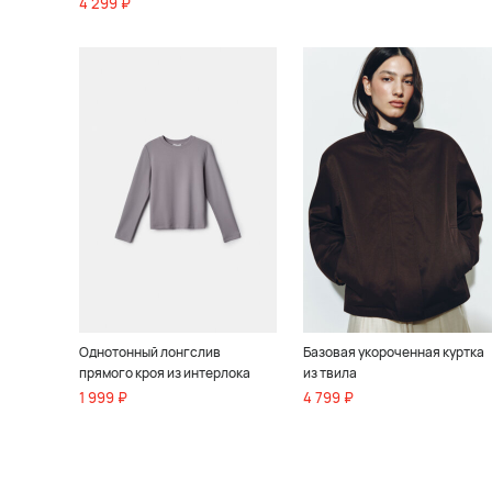
4 299 ₽
Однотонный лонгслив
Базовая укороченная куртка
прямого кроя из интерлока
из твила
1 999 ₽
4 799 ₽