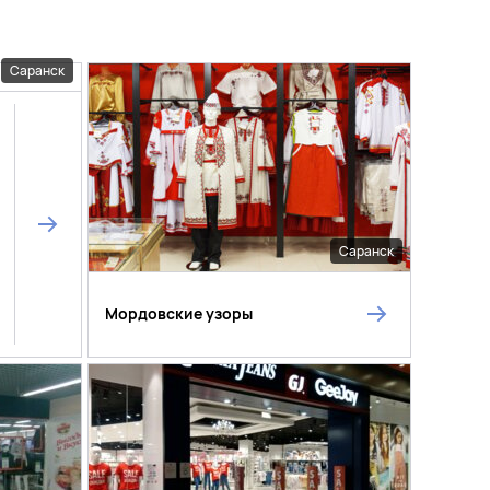
Саранск
Саранск
Мордовские узоры