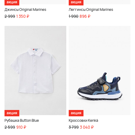
акция
акция
Джинсы Original Marines
Леггинсы Original Marines
2 999
1 350 ₽
1 990
896 ₽
акция
акция
Рубашка Button Blue
Кроссовки Kenkä
2 599
910 ₽
3 799
3 040 ₽