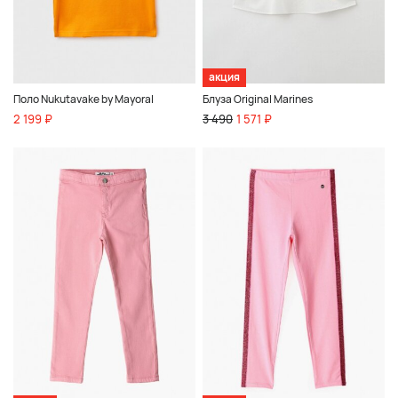
акция
Поло Nukutavake by Mayoral
Блуза Original Marines
2 199 ₽
3 490
1 571 ₽