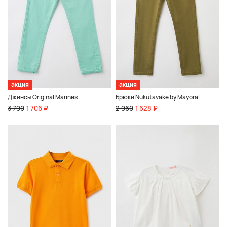
акция
акция
Джинсы Original Marines
Брюки Nukutavake by Mayoral
3 790
1 706 ₽
2 960
1 628 ₽