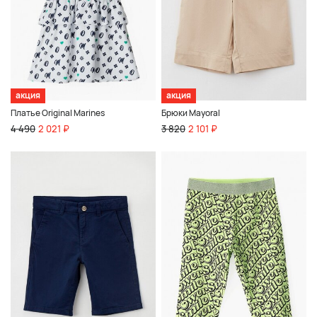
акция
акция
Платье Original Marines
Брюки Mayoral
4 490
2 021 ₽
3 820
2 101 ₽