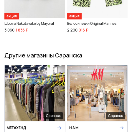
акция
акция
Шорты Nukutavake by Mayoral
Велосипедки Original Marines
3 060
1 836 ₽
2 290
916 ₽
Другие магазины Саранска
Саранск
Саранск
МЕГАХЕНД
H & M