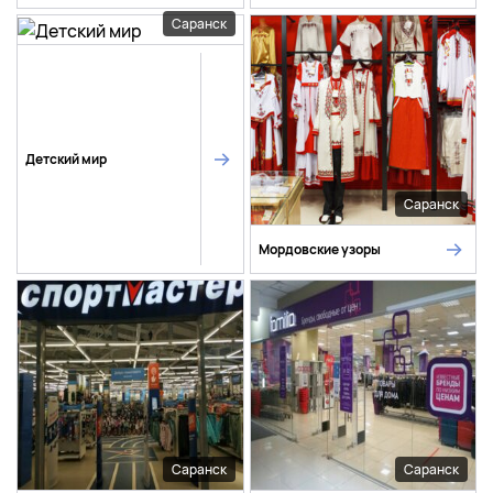
Саранск
Детский мир
Саранск
Мордовские узоры
Саранск
Саранск