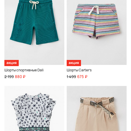
акция
акция
Шорты спортивные Dali
Шорты Carter’s
2 199
880 ₽
1 499
675 ₽