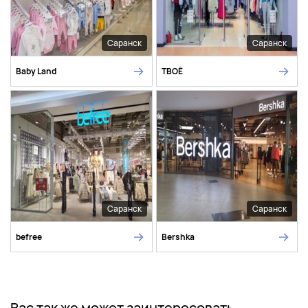
Саранск
Саранск
Baby Land
ТВОЁ
Саранск
Саранск
befree
Bershka
Вас так же может заинтересовать