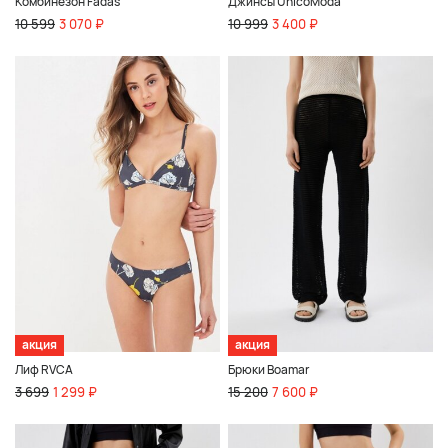
Комбинезон Fadas
Джинсы UnicoModa
10 599
3 070 ₽
10 999
3 400 ₽
акция
акция
Лиф RVCA
Брюки Boamar
3 699
1 299 ₽
15 200
7 600 ₽