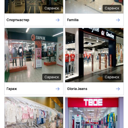
Саранск
Саранск
Спортмастер
Familia
Саранск
Саранск
Гараж
Gloria Jeans