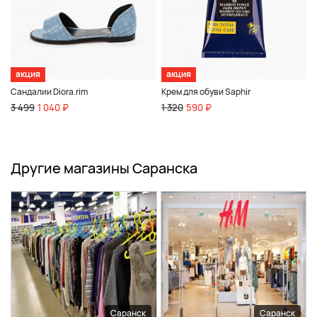
акция
акция
Сандалии Diora.rim
Крем для обуви Saphir
3 499
1 040 ₽
1 320
590 ₽
Другие магазины Саранска
Саранск
Саранск