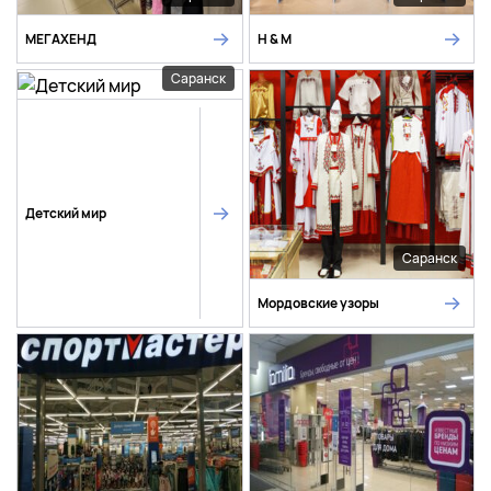
МЕГАХЕНД
H & M
Саранск
Детский мир
Саранск
Мордовские узоры