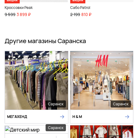
Кроссовки Peak
Сабо Patrol
9 599
3 899 ₽
2 199
810 ₽
Другие магазины Саранска
Саранск
Саранск
МЕГАХЕНД
H & M
Саранск