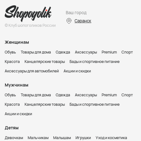
Ваш город
Саранск
© Клуб шопоголиков России
Женщинам
Обувь
Товары для дома
Одежда
Аксессуары
Premium
Спорт
Красота
Канцелярские товары
Бады и спортивное питание
Аксессуары для автомобилей
Акции и скидки
Мужчинам
Обувь
Товары для дома
Одежда
Аксессуары
Premium
Спорт
Красота
Канцелярские товары
Бады и спортивное питание
Акции и скидки
Детям
Девочкам
Мальчикам
Малышам
Игрушки
Уход и косметика