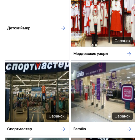
Детский мир
Саранск
Мордовские узоры
Саранск
Саранск
Спортмастер
Familia