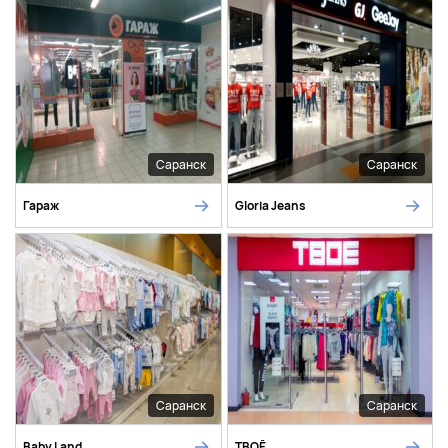
Саранск
Саранск
Гараж
Gloria Jeans
Саранск
Саранск
Baby Land
ТВОЁ