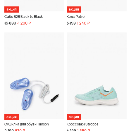
акция
акция
Сабо B2B Black to Black
Кеды Patrol
15 899
4 290 ₽
3 199
1 240 ₽
акция
акция
Сушилка для обуви Timson
Кроссовки Strobbs
2 190
870 ₽
4 199
1 550 ₽