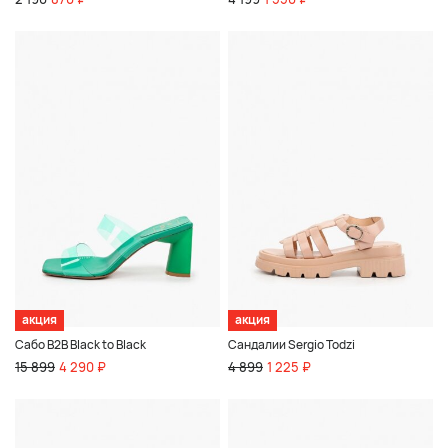
акция
акция
Сабо B2B Black to Black
Сандалии Sergio Todzi
15 899
4 290 ₽
4 899
1 225 ₽