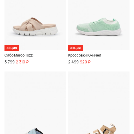
акция
акция
Сабо Marco Tozzi
Кроссовки Юничел
5 799
2 310 ₽
2 499
920 ₽