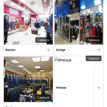
Саранск
Саранск
Boston
Antiga
Саранск
Илюша
Саранск