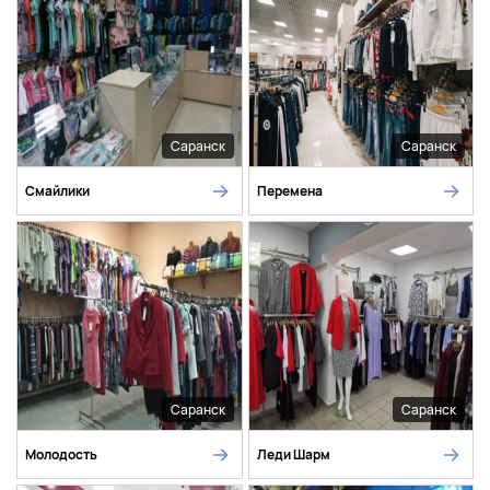
Саранск
Саранск
Смайлики
Перемена
Саранск
Саранск
Молодость
Леди Шарм