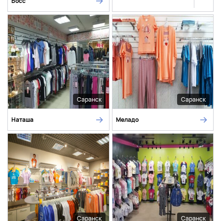
Босс
Саранск
Саранск
Наташа
Меладо
Саранск
Саранск