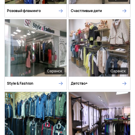
Розовый фламинго
Счастливые дети
Саранск
Саранск
Style & Fashion
Детство+