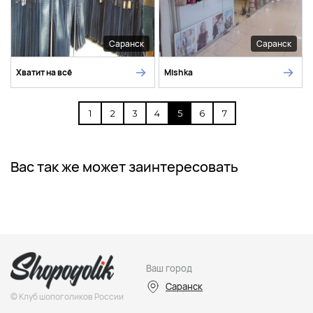
Саранск
Саранск
Хватит на всё
Mishka
1
2
3
4
5
6
7
Вас так же может заинтересовать
Ваш город
Саранск
© Клуб шопоголиков России