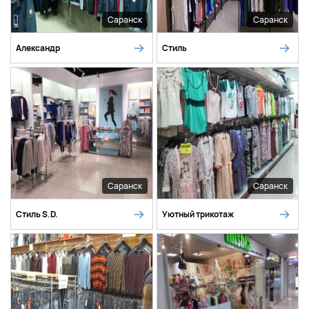
Саранск
Саранск
Александр
Стиль
Саранск
Саранск
Стиль S.D.
Уютный трикотаж