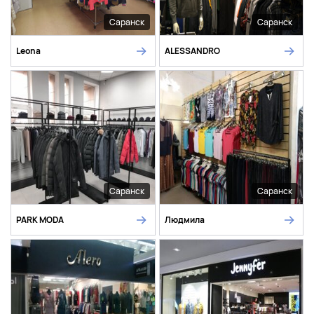
Саранск
Саранск
Leona
ALESSANDRO
Саранск
Саранск
PARK MODA
Людмила