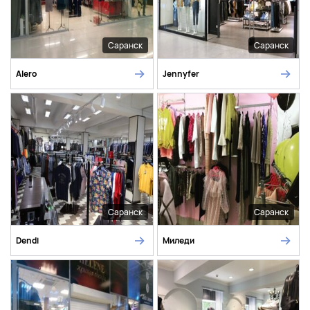
Саранск
Саранск
Alero
Jennyfer
Саранск
Саранск
Dendi
Миледи